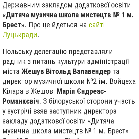
Державним закладом додаткової освіти
«Дитяча музична школа мистецтв № 1 м.
Брест»
. Про це йдеться на
сайті
Луцькради
.
Польську делегацію представляли
радник з питань культури адміністрації
міста
Жешув Вітольд Валавендер
та
директор музичної школи №2 ім. Войцеха
Кілара в Жешові
Марія Єндреас-
Романкєвіч
. З білоруської сторони участь
у зустрічі взяв заступник директора
закладу додаткової освіти «Дитяча
музична школа мистецтв № 1 м. Брест»