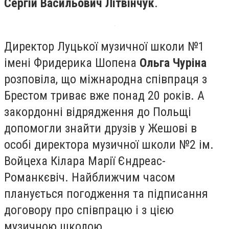
Сергій Васильович Літвінчук
.
Директор Луцької музичної школи №1
імені Фридерика Шопена
Ольга Чуріна
розповіла, що міжнародна співпраця з
Брестом триває вже понад 20 років. А
закордонні відрядження до Польщі
допомогли знайти друзів у Жешові в
особі директора музичної школи №2 ім.
Войцеха Кілара Марії Єндреас-
Романкєвіч. Найближчим часом
планується погодження та підписання
договору про співпрацю і з цією
музичною школою.