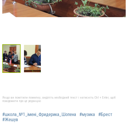
Якщо ви помітили помилку, виділіть необхідний текст і натисніть Ctrl + Enter, щоб
повідомити про це редакцію
#школа_№1_імені_Фридерика_Шопена
#музика
#Брест
#Жешув