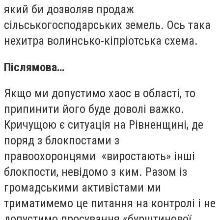
який би дозволяв продаж
сільськогосподарських земель. Ось така
нехитра волинсько-кіпріотська схема.
Післямова…
Якщо ми допустимо хаос в області, то
припинити його буде доволі важко.
Кричущою є ситуація на Рівненщині, де
поряд з блокпостами з
правоохоронцями «виростають» інші
блокпости, невідомо з ким. Разом із
громадськими активістами ми
триматимемо це питання на контролі і не
допустимо просування «бурштинової