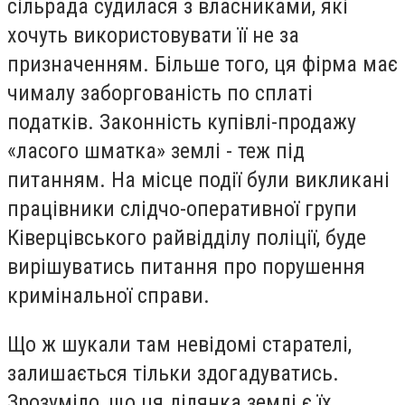
сільрада судилася з власниками, які
хочуть використовувати її не за
призначенням. Більше того, ця фірма має
чималу заборгованість по сплаті
податків. Законність купівлі-продажу
«ласого шматка» землі - теж під
питанням. На місце події були викликані
працівники слідчо-оперативної групи
Ківерцівського райвідділу поліції, буде
вирішуватись питання про порушення
кримінальної справи.
Що ж шукали там невідомі старателі,
залишається тільки здогадуватись.
Зрозуміло, що ця ділянка землі є їх