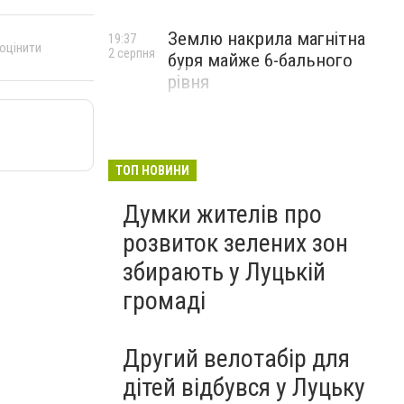
Землю накрила магнітна
19:37
 оцінити
2 серпня
буря майже 6-бального
рівня
ТОП НОВИНИ
Думки жителів про
розвиток зелених зон
збирають у Луцькій
громаді
Другий велотабір для
дітей відбувся у Луцьку