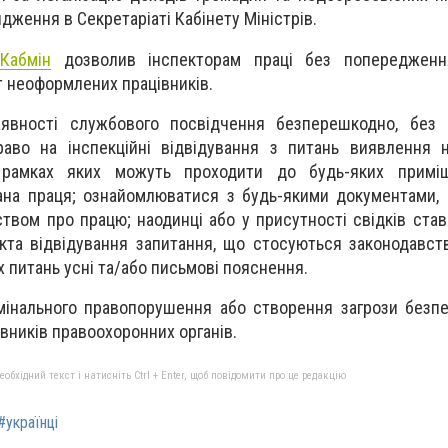
ження в Секретаріаті Кабінету Міністрів.
,
Кабмін
дозволив інспекторам праці без попередженн
т неоформлених працівників.
аявності службового посвідчення безперешкодно, без 
аво на інспекційні відвідування з питань виявлення 
 рамках яких можуть проходити до будь-яких примі
ана праця; ознайомлюватися з будь-якими документами,
твом про працю; наодинці або у присутності свідків став
єкта відвідування запитання, що стосуються законодавст
х питань усні та/або письмові пояснення.
мінального правопорушення або створення загрози безпе
івників правоохоронних органів.
бхідний текст і натисніть Ctrl + Enter, щоб повідомити про це редакцію
#українці