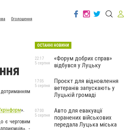
ова
Оголошення
ОСТАННІ НОВИНИ
«Форум добрих справ»
22:17
5 серпня
відбувся у Луцьку
ння
Проєкт для відновлення
17:05
5 серпня
ветеранів запускають у
 дотриманням
Луцькій громаді
Укрінформ
».
Авто для евакуації
07:00
5 серпня
поранених військових
що є черговим
передала Луцька міська
дприємців», -