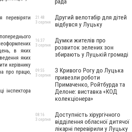
рада
Другий велотабір для дітей
я перевіряти
21:48
3 серпня
відбувся у Луцьку
попереднього
Думки жителів про
16:37
неоформлених
3 серпня
розвиток зелених зон
щень, в яких
збирають у Луцькій громаді
 ведення яких
ити керівнику
З Кривого Рогу до Луцька
09:55
ва про працю,
3 серпня
привезли роботи
Примаченко, Ройтбурда та
ці інспектора
Делоне: виставка «КОД
колекціонера»
Доступність хірургічного
08:16
3 серпня
відділення обласної дитячої
лікарні перевірили у Луцьку