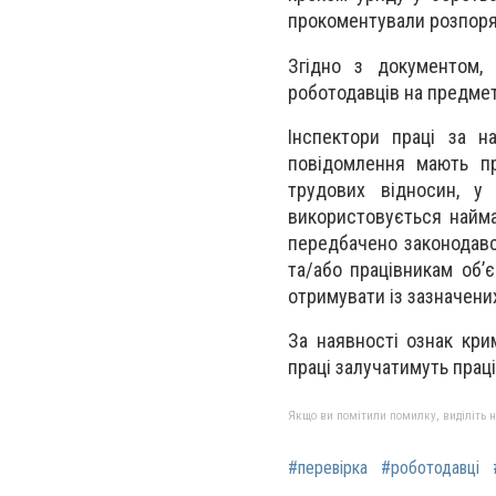
прокоментували розпоряд
Згідно з документом
роботодавців на предме
Інспектори праці за н
повідомлення мають пр
трудових відносин, у
використовується найм
передбачено законодавс
та/або працівникам об’
отримувати із зазначени
За наявності ознак кри
праці залучатимуть прац
Якщо ви помітили помилку, виділіть нео
#перевірка
#роботодавці