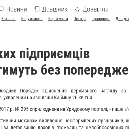
Новини
Довідник
Дозвілля
Вакансії
Нерухомість
Карта міста
Погода
Транспорт
Довідк
ких підприємців
тимуть без попередже
рилюднив Порядок здійснення державного нагляду за
, ухвалений на засіданні Кабміну 26 квітня.
 2017 р. № 295 оприлюднена на Урядовому порталі, - пише «
тивний механізм виявлення неоформлених працівників, 
і за легалізацію доходів громадян та недобросовісних пі