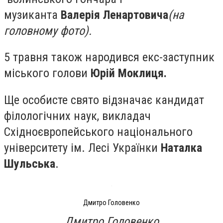
музиканта
Валерія Ленартович
а
(на
головному
фото)
.
5 травня також народився екс-заступник
міського голови
Юрій Моклиця.
Ще особисте свято відзначає кандидат
філологічних наук, викладач
Східноєвропейського національного
університету ім. Лесі Українки
Наталка
Шульська
.
Дмитро Головенко
Дмитро Головенко