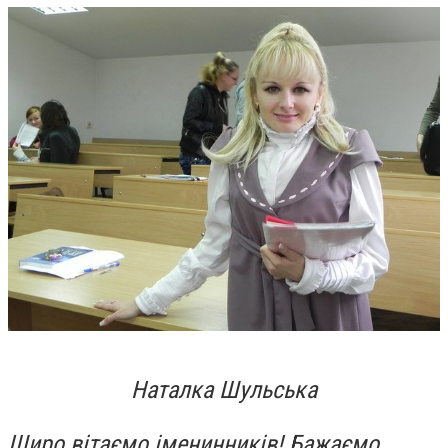
Наталка Шульська
Щиро вітаємо іменинників! Бажаємо