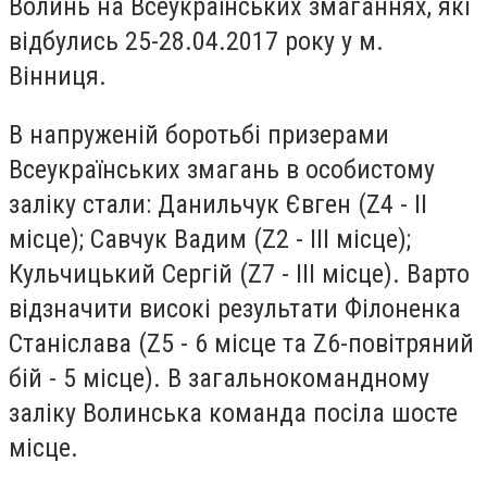
Волинь на Всеукраїнських змаганнях, які
відбулись 25-28.04.2017 року у м.
Вінниця.
В напруженій боротьбі призерами
Всеукраїнських змагань в особистому
заліку стали: Данильчук Євген (Z4 - ІІ
місце); Савчук Вадим (Z2 - ІІІ місце);
Кульчицький Сергій (Z7 - ІІІ місце). Варто
відзначити високі результати Філоненка
Станіслава (Z5 - 6 місце та Z6-повітряний
бій - 5 місце). В загальнокомандному
заліку Волинська команда посіла шосте
місце.