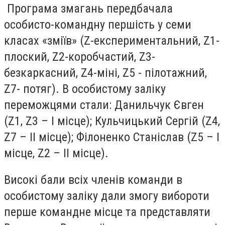
Програма змагань передбачала
особисто-командну першість у семи
класах «зміїв» (Z-експериментальний, Z1-
плоский, Z2-коробчастий, Z3-
безкаркасний, Z4-міні, Z5 - пілотажний,
Z7- потяг). В особистому заліку
переможцями стали: Данильчук Євген
(Z1, Z3 – І місце); Кульчицький Сергій (Z4,
Z7 – ІІ місце); Філоненко Станіслав (Z5 – І
місце, Z2 – ІІ місце).
Високі бали всіх членів команди в
особистому заліку дали змогу вибороти
перше командне місце та представляти