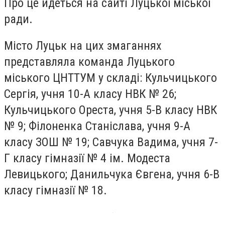
Про це йдеться на сайті Луцької міської
ради.
Місто Луцьк на цих змаганнях
представляла команда Луцького
міського ЦНТТУМ у складі: Кульчицького
Сергія, учня 10-А класу НВК № 26;
Кульчицького Ореста, учня 5-В класу НВК
№ 9; Філоненка Станіслава, учня 9-А
класу ЗОШ № 19; Савчука Вадима, учня 7-
Г класу гімназії № 4 ім. Модеста
Левицького; Данильчука Євгена, учня 6-В
класу гімназії № 18.