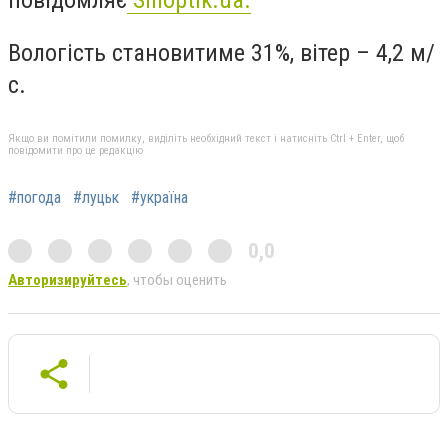
Вологість становитиме 31%, вітер – 4,2 м/
с.
Якщо ви помітили помилку, виділіть необхідний текст і натисніть Ctrl + Enter, щоб
повідомити про це редакцію
#погода
#луцьк
#україна
0,0
Авторизируйтесь
, чтобы оценить