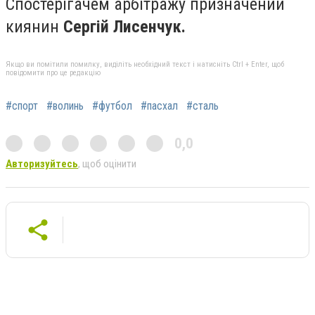
Спостерігачем арбітражу призначений
киянин
Сергій Лисенчук.
Якщо ви помітили помилку, виділіть необхідний текст і натисніть Ctrl + Enter, щоб
повідомити про це редакцію
#спорт
#волинь
#футбол
#пасхал
#сталь
0,0
Авторизуйтесь
, щоб оцінити