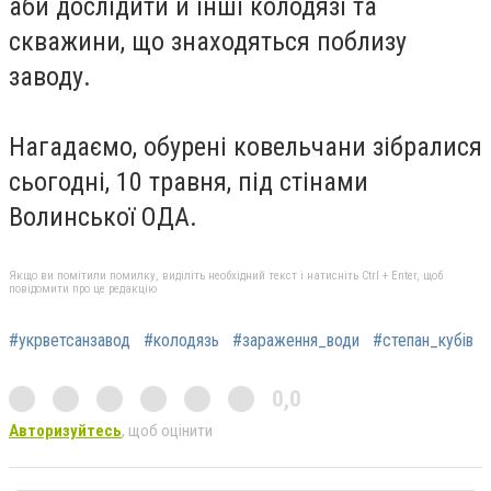
аби дослідити й інші колодязі та
скважини, що знаходяться поблизу
заводу.
Нагадаємо, обурені ковельчани зібралися
сьогодні, 10 травня, під стінами
Волинської ОДА.
Якщо ви помітили помилку, виділіть необхідний текст і натисніть Ctrl + Enter, щоб
повідомити про це редакцію
#укрветсанзавод
#колодязь
#зараження_води
#степан_кубів
0,0
Авторизуйтесь
, щоб оцінити