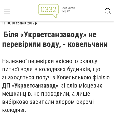
11:10, 10 травня 2017 р.
Біля «Укрветсанзаводу» не
перевірили воду, - ковельчани
Належної перевірки якісного складу
питної води в колодязях будинків, що
знаходяться поруч з Ковельською філією
ДП «Укрветсанзавод»
, зі слів місцевих
мешканців, не проводили, а лише
вибірково засипали хлором окремі
колодязі.