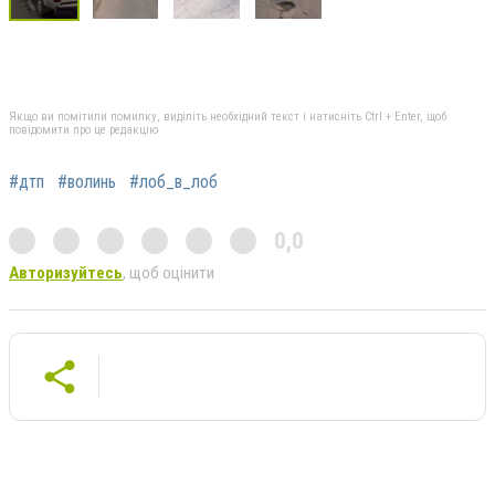
Якщо ви помітили помилку, виділіть необхідний текст і натисніть Ctrl + Enter, щоб
повідомити про це редакцію
#дтп
#волинь
#лоб_в_лоб
0,0
Авторизуйтесь
, щоб оцінити