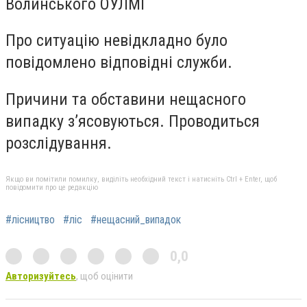
Волинського ОУЛМГ
Про ситуацію невідкладно було
повідомлено відповідні служби.
Причини та обставини нещасного
випадку з’ясовуються. Проводиться
розслідування.
Якщо ви помітили помилку, виділіть необхідний текст і натисніть Ctrl + Enter, щоб
повідомити про це редакцію
#лісництво
#ліс
#нещасний_випадок
0,0
Авторизуйтесь
, щоб оцінити