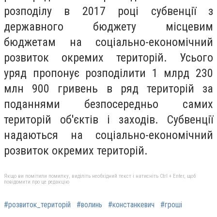
розподілу в 2017 році субвенції з
державного бюджету місцевим
бюджетам на соціально-економічний
розвиток окремих територій. Усього
уряд пропонує розподілити 1 млрд 230
млн 900 гривень в ряд територій за
поданнями безпосередньо самих
територій об'єктів і заходів. Субвенції
надаються на соціально-економічний
розвиток окремих територій.
Якщо ви помітили помилку, виділіть необхідний текст і натисніть Ctrl + Enter, щоб
повідомити про це редакцію
#розвиток_територій
#волинь
#констанкевич
#гроші