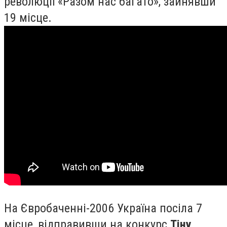
революції «Разом нас багато», зайнявши
19 місце.
На Євробаченні-2006 Україна посіла 7
місце, відправивши на конкурс
Тіну