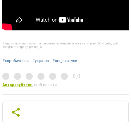
Якщо ви помітили помилку, виділіть необхідний текст і натисніть Ctrl + Enter, щоб
повідомити про це редакцію
#євробачення
#україна
#всі_виступи
0,0
Авторизуйтесь
, щоб оцінити