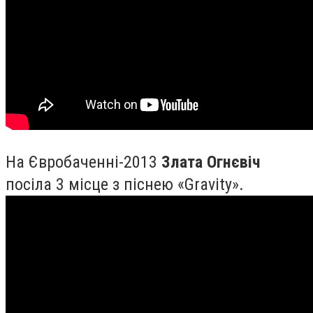
На Євробаченні-2013
Злата Огнєвіч
посіла 3 місце з піснею «Gravity».