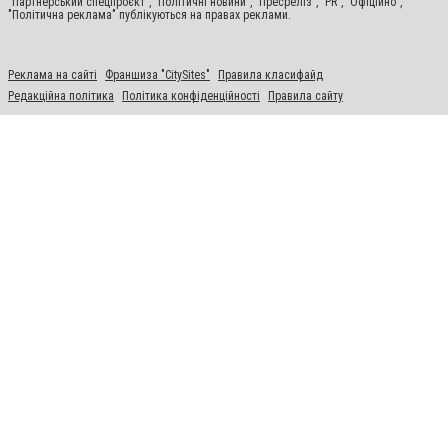
"Партнерський спецпроєкт", "Політичні новини", "Пресреліз", "PR", "Офіційно",
"Політична реклама" публікуються на правах реклами.
Реклама на сайті
Франшиза "CitySites"
Правила класифайд
Редакційна політика
Політика конфіденційності
Правила сайту