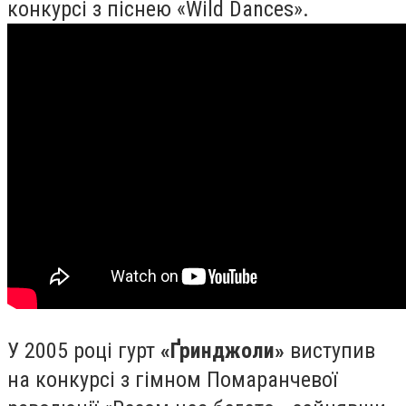
конкурсі з піснею «Wild Dances».
У 2005 році гурт
«Ґринджоли»
виступив
на конкурсі з гімном Помаранчевої