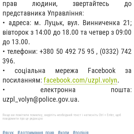
прав людини, звертайтесь до
представника Управління:
• адреса: м. Луцьк, вул. Винниченка 21;
вівторок з 14:00 до 18.00 та четвер з 09:00
до 13.00.
• телефони: +380 50 492 75 95 , (0332) 742
396.
• соціальна мережа Facebook за
посиланням:
facebook.com/uzpl.volyn
.
• електронна пошта:
uzpl_volyn@police.gov.ua
.
Якщо ви помітили помилку, виділіть необхідний текст і натисніть Ctrl + Enter, щоб
повідомити про це редакцію
#яцук
#дотримання_прав
#копи
#поліція