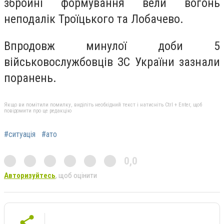
збройні формування вели вогонь
неподалік Троїцького та Лобачево.
Впродовж минулої доби 5
військовослужбовців ЗС України зазнали
поранень.
Якщо ви помітили помилку, виділіть необхідний текст і натисніть Ctrl + Enter, щоб
повідомити про це редакцію
#ситуація
#ато
0,0
Авторизуйтесь
, щоб оцінити