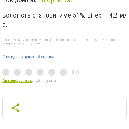
Вологість становитиме 51%, вітер – 4,2 м/
с.
Якщо ви помітили помилку, виділіть необхідний текст і натисніть Ctrl + Enter, щоб
повідомити про це редакцію
#погода
#луцьк
#україна
0,0
Авторизуйтесь
, щоб оцінити