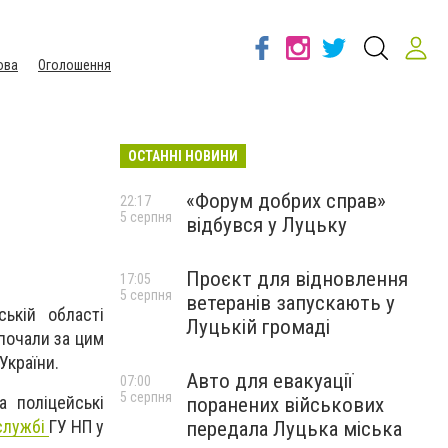
ова
Оголошення
ОСТАННІ НОВИНИ
«Форум добрих справ»
22:17
5 серпня
відбувся у Луцьку
Проєкт для відновлення
17:05
5 серпня
ветеранів запускають у
ькій області
Луцькій громаді
зпочали за цим
України.
Авто для евакуації
07:00
5 серпня
а поліцейські
поранених військових
службі
ГУ НП у
передала Луцька міська