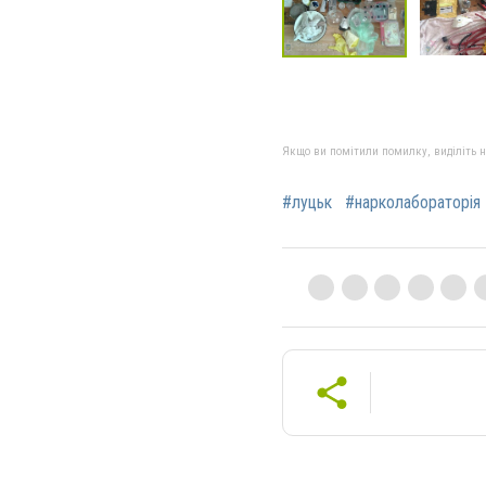
Якщо ви помітили помилку, виділіть нео
#луцьк
#нарколабораторія