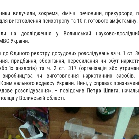
ики вилучили, зокрема, хімічні речовини, прекурсори, 
ля виготовлення психотропу та 10 г. готового амфетаміну.
ли на дослідження у Волинський науково-дослідни
МВС України.
и до Єдиного реєстру досудових розслідувань за ч. 1 ст. 
ння, придбання, зберігання, пересилання чи збут наркоти
бо їх аналогів) та ч. 2 ст. 317 (організація або утрима
 виробництва чи виготовлення наркотичних засобів, 
 Кримінального кодексу України. Нині, у справах призначені
удове розслідування», – повідомив
Петро Шпига
, началь
оліції у Волинській області.