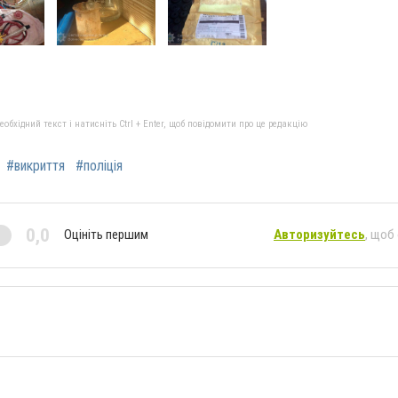
бхідний текст і натисніть Ctrl + Enter, щоб повідомити про це редакцію
#викриття
#поліція
0,0
Оцініть першим
Авторизуйтесь
, щоб