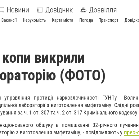
Новини
Довідник
Дозвілля
Вакансії
Нерухомість
Карта міста
Погода
Транспорт
Довідк
 копи викрили
ораторію (ФОТО)
и управління протидії наркозлочинності ГУНПу Волинс
дпільної лабораторії з виготовлення амфетаміну. Слідчі ро
вання за ч. 1 ст. 307 та ч. 2 ст. 317 Кримінального кодексу 
нкціонованого обшуку в помешканні 32-річного лучанин
аторію з виготовлення амфетаміну, - повідомляють у
прес-