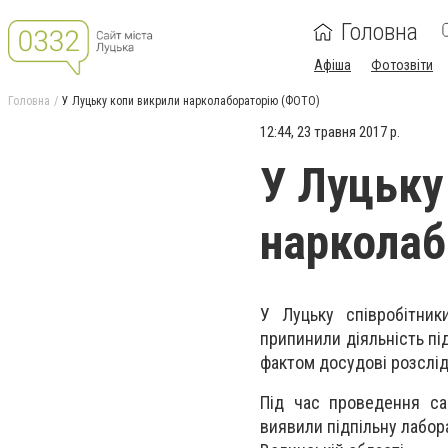
Головна
Афіша
Фотозвіти
Головна
У Луцьку копи викрили нарколабораторію (ФОТО)
12:44, 23 травня 2017 р.
У Луцьку
нарколаб
У Луцьку співробітник
припинили діяльність пі
фактом досудові розсліду
Під час проведення са
виявили підпільну лабор