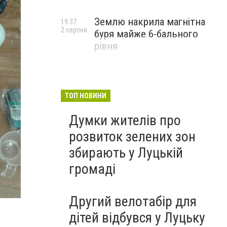
Землю накрила магнітна
19:37
2 серпня
буря майже 6-бального
рівня
ТОП НОВИНИ
Думки жителів про
розвиток зелених зон
збирають у Луцькій
громаді
Другий велотабір для
дітей відбувся у Луцьку