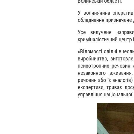
Волинській області.
У волинянина оперативн
обладнання призначене д
Усе вилучене направи
криміналістичний центр 
«Відомості слідчі внесл
виробництво, виготовле
психотропних речовин а
незаконного вживання,
речовин або їх аналогів)
експертизи, триває дос
управління національної п