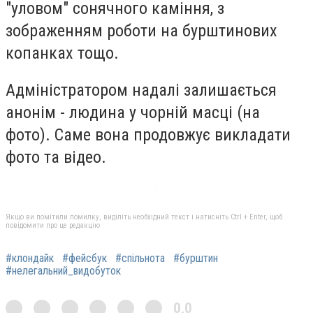
"уловом" сонячного каміння, з
зображенням роботи на бурштинових
копанках тощо.
Адміністратором надалі залишається
анонім - людина у чорній масці (на
фото). Саме вона продовжує викладати
фото та відео.
Якщо ви помітили помилку, виділіть необхідний текст і натисніть Ctrl + Enter, щоб
повідомити про це редакцію
#клондайк
#фейсбук
#спільнота
#бурштин
#нелегальний_видобуток
0,0