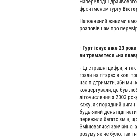
Напередодні драйвового 
фронтменом гурту
Вікто
Наповнений живими емоц
розповів нам про перевір
- Гурт існує вже 23 рок
ви тримаєтеся «на плав
- Ці страшні цифри, я так
грали на гітарах в колі т
нас підтримати, аби ми н
концертували, це був люб
літочислення з 2003 року
кажу, як порядний циган
будь-який день підігнати
пережили багато змін, щ
Змінювалися звичайно, а
розуму як не було, так і 