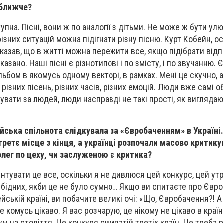
йближче?
упна. Пісні, вони ж по аналогії з дітьми. Не може ж бути ул
різних ситуацій можна підігнати різну пісню. Курт Кобейн, ос
 казав, що в житті можна пережити все, якщо підібрати від
казано. Наші пісні є різнотипові і по змісту, і по звучанню. Є
бом в якомусь одному векторі, в рамках. Мені це скучно, а
 різних пісень, різних часів, різних емоцій. Люди вже самі 
увати за людей, люди насправді не такі прості, як виглядаю
йська спільнота слідкувала за «Євробаченням» в Україні
ретє місце з кінця, а українці розпочали масово критику
олег по цеху, чи заслуженою є критика?
ентувати це все, оскільки я не дивлюся цей конкурс, цей утрє
я бідних, якби це не було сумно… Якщо ви спитаєте про Євр
йській країні, ви побачите великі очі: «Що, Євробачення?! А 
е комусь цікаво. Я вас розчарую, це нікому не цікаво в країн
м на століття. Це конкурс симпатій третіх країн. Це треба р