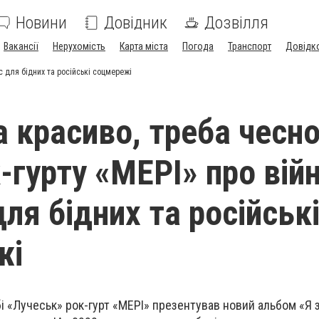
Новини
Довідник
Дозвілля
Вакансії
Нерухомість
Карта міста
Погода
Транспорт
Довідк
рс для бідних та російські соцмережі
 красиво, треба чесно
-гурту «МЕРІ» про війн
ля бідних та російськ
жі
і «Лучеськ» рок-гурт «МЕРІ» презентував новий альбом «Я з