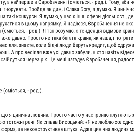
ту, а найперше в Євробаченні (сміється, - ред.). Тому, аби 
а ігнорувати. Пройде як дим, і Слава Богу, я думаю. Я цинічн
на такі конкурси. Я думаю, у нас є інші сфери діяльності, де
а рухатися в цьому напрямку. Я надіюся, Євробачення не ск
(сміється, - ред.). Я так розумію, є тенденція відмови країн
 вже давно. Просто не така багата країна, як наша, і потрати
весілля, знаєте, коли бідні люди беруть кредит, щоб одружит
оші. А про весілля вже усі давно забули, ніхто навіть віде
розійдуться через рік. Це мені нагадує Євробачення, радост
 (сміється, - ред.).
ти, що я цинічна людина. Просто часто у нас іронію плутають 
ю тотожні речі. Як співав Висоцький: «Я не люблю холодног
ня форма, це неконструктивна штука. Адже цинічна людина м