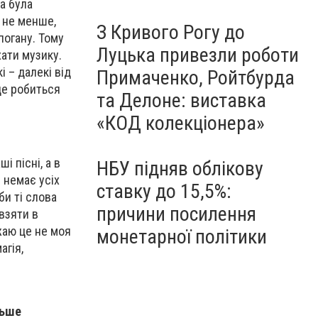
са була
м не менше,
З Кривого Рогу до
погану. Тому
Луцька привезли роботи
хати музику.
і – далекі від
Примаченко, Ройтбурда
 це робиться
та Делоне: виставка
«КОД колекціонера»
і пісні, а в
НБУ підняв облікову
е немає усіх
ставку до 15,5%:
би ті слова
причини посилення
 взяти в
ажаю це не моя
монетарної політики
агія,
льше