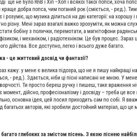
ді ще не було RnB і Хіп –Хоп і всякої такої попси, хоча поп
краще добра попса, чим поганий рок (сміється, - ред.). Ти
і розуміє, що музика ділиться на дві категорії: на хорошу і 
о різну. Мені зараз взагалі важко зрозуміти, як можна слу
стати бобіну з полички, перемотати, а магнітофони радянськ
 фізиком, і механіком, і радіотехніком. Це був процес. Зараз
ого дійства. Все доступно, легко і всього дуже багато.
ка - це життєвий досвід чи фантазії?
 раз кажу: у мене є велика підозра, що не я пишу найкращі наш
ся, - ред.). Здається, ніби ці пісні написані не мною. У мен
ворчості. Ти просто береш ручку і пишеш, таке враження ні
є момент, дійсно, професіоналізму і досвіду – треба це все
ально, основна ідея, цей посил приходить сам по собі. Я вв
 від багатьох авторів, які зробили достойний матеріал, що це м
 багато глибоких за змістом пісень. З якою піснею найбі