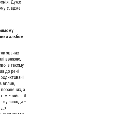
ронія. Дуже
ому є, адже
прямому
новий альбом
так званих
галі вважаю,
во, в такому
ша до речі
, продиктовані
є вплив,
 поранених, а
 там – війна. Я
 кажу завжди –
в до
скільки життя