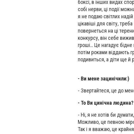
боксі, в інших видах спор
собі нерви, ці події можн
я не подаю світлих надій 
цікавіші для світу, треб
повернеться на ці терени 
конкурсу, він себе вижив
гроші… Це нагадує бідне 
потім роками віддають гр
подивиться, а діти ще й 
- Ви мене зацинічили:)
- Звертайтеся, це до мене
- То Ви цинічна людина?
- Ні, я не хотів би дума
Можливо, це певною міро
Так і я вважаю, це край