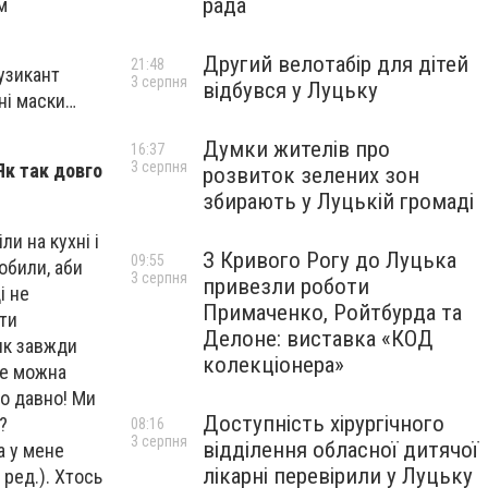
рада
м
Другий велотабір для дітей
21:48
узикант
3 серпня
відбувся у Луцьку
чні маски…
Думки жителів про
16:37
3 серпня
Як так довго
розвиток зелених зон
збирають у Луцькій громаді
ли на кухні і
З Кривого Рогу до Луцька
09:55
робили, аби
3 серпня
привезли роботи
і не
Примаченко, Ройтбурда та
сти
Делоне: виставка «КОД
 як завжди
колекціонера»
же можна
що давно! Ми
Доступність хірургічного
?
08:16
3 серпня
відділення обласної дитячої
а у мене
лікарні перевірили у Луцьку
 ред.). Хтось