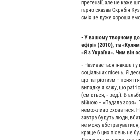
претензії, але не каже ш
гарно сказав Скрябін Куз
сміх це дуже хороша емоц
- У вашому творчому до
ефірі» (2010), та «Куля
«Я з України». Чим він 
- Називається інакше і у
соціальних пісень. Я десь
що патріотизм – поняття
випадку я кажу, шо patr
(сміється, - ред.). В альб
війною – «Падала зоря». 
неможливо сховатися. Ну 
завтра будуть люди, вбиті
не можу абстрагуватися, 
краще б цих пісень не бу
Джульєтти», якось так, щ