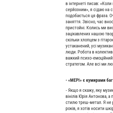
в інтернеті писав: «Коли
серйозним», я сідаю на с
подобається ця фраза. О
заняття. Звісно, час вно
пристойні. Колись ми ви
зацікавлених нашою твор
скільки хлопцем з гітаро
устаканений, усі музика
люди. Робота в колектив
важкий психо-емоційний 
стратегом. Але всі ми лю
- «МЕРІ» є кумирами баг
- Якщо я скажу, яку муз
вінілів Юрія Антонова, а
стилю треш-метал. Я не 
років, я хотів носити шкі