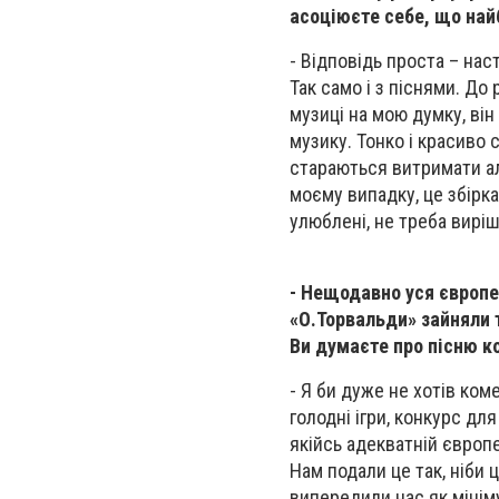
асоціюєте себе, що на
- Відповідь проста – наст
Так само і з піснями. До 
музиці на мою думку, він
музику. Тонко і красиво с
стараються витримати аль
моєму випадку, це збірка
улюблені, не треба виріш
- Нещодавно уся європе
«О.Торвальди» зайняли т
Ви думаєте про пісню к
- Я би дуже не хотів ком
голодні ігри, конкурс дл
якійсь адекватній європе
Нам подали це так, ніби ц
випередили нас як мініму