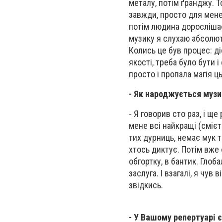
металу, потім ґранджу. То
завжди, просто для мене 
потім людина дорослішає 
музику я слухаю абсолютн
Колись це був процес: ді
якості, треба було бути і
просто і пропала магія ць
- Як народжується музи
- Я говорив сто раз, і ще
мене всі найкращі (смієть
тих дурниць, немає мук т
хтось диктує. Потім вже 
обгортку, в бантик. Глоб
заслуга. І взагалі, я чув
звідкись.
- У Вашому репертуарі є