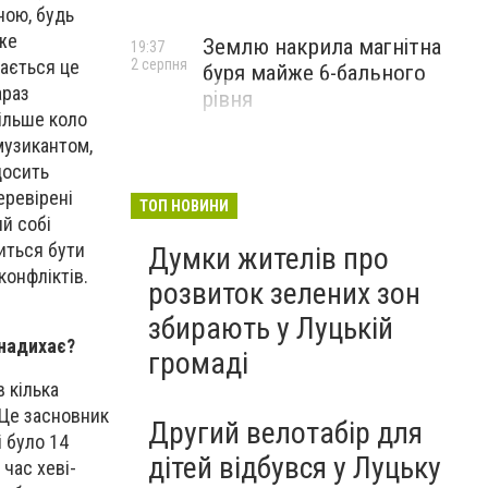
ною, будь
уже
Землю накрила магнітна
19:37
бається це
2 серпня
буря майже 6-бального
араз
рівня
більше коло
музикантом,
досить
еревірені
ТОП НОВИНИ
й собі
иться бути
Думки жителів про
конфліктів.
розвиток зелених зон
збирають у Луцькій
 надихає?
громаді
 кілька
 Це засновник
Другий велотабір для
і було 14
дітей відбувся у Луцьку
 час хеві-