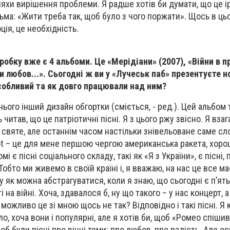
ляхи вирішення проблеми. Я радше хотів би думати, що це і
ьма: «Жити треба так, щоб було з чого поржати». Щось в ць
ія, це необхідність.
робку вже є 4 альбоми. Це «Мерідіани» (2007), «Війни в 
ми любов...». Сьогодні ж ви у «Лучеськ паб» презентуєте 
особливий та як довго працювали над ним?
 нього інший дизайн обгортки (сміється, - ред.). Цей альбом 
 читав, що це патріотичні пісні. Я з цього ржу звісно. Я вза
 святе, але останнім часом настільки знівельоване саме сло
iot – це для мене першою чергою американська ракета, хоро
омі є пісні соціального складу, такі як «Я з України», є пісні
Тобто ми живемо в своїй країні і, я вважаю, на нас це все ма
як можна абстрагуватися, коли я знаю, що сьогодні є п’ять
 на війні. Хоча, здавалося б, ну що такого – у нас концерт, а
можливо це зі мною щось не так? Відповідно і такі пісні. Я
ло, хоча вони і популярні, але я хотів би, щоб «Ромео спіши
об були пісні про вічні теми: про любов, про радість. Але о