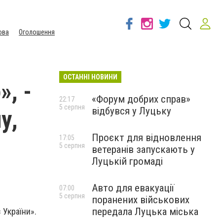
ова
Оголошення
ОСТАННІ НОВИНИ
», -
«Форум добрих справ»
22:17
5 серпня
відбувся у Луцьку
у,
Проєкт для відновлення
і
17:05
5 серпня
ветеранів запускають у
Луцькій громаді
Авто для евакуації
07:00
5 серпня
поранених військових
передала Луцька міська
 України».