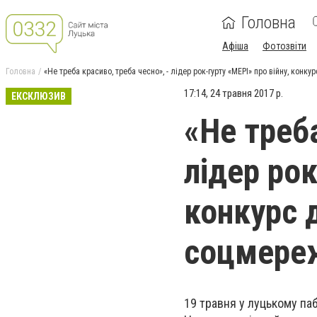
Головна
Афіша
Фотозвіти
Головна
«Не треба красиво, треба чесно», - лідер рок-гурту «МЕРІ» про війну, конку
17:14, 24 травня 2017 р.
ЕКСКЛЮЗИВ
«Не треба
лідер рок
конкурс д
соцмере
19 травня у луцькому паб