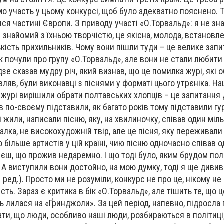
мо участь у цьому конкурсі, щоб було адекватно пояснено. Т
ся частині Європи. З приводу участі «О.Торвальд»: я не зна
 знайомий з їхньою творчістю, це якісна, молода, встановл
лькість прихильників. Чому вони пішли туди – це велике запи
к почули про групу «О.Торвальд», але вони не стали любити
е сказав мудру річ, який визнав, що це помилка журі, які 
вляв, були виконавці з піснями у форматі цього утрєніка. Н
у журі вирішили обрати полтавських хлопців – це запитання д
 по-своєму підставили, як багато років тому підставили гу
 жили, написали пісню, яку, на хвилиночку, співав один мі
чалка, не високохудожній твір, але це пісня, яку переживал
 більше артистів у цій країні, чию пісню одночасно співав 
ієш, що прожив недаремно. І що тоді було, яким брудом по
. А виступили вони достойно, на мою думку, тоді я ще диви
 ред.). Просто ми не розуміли, конкурс не про це, нікому не
сть. Зараз є критика в бік «О.Торвальд», але тішить те, що 
сь лилася на «Ґринджоли». За цей період, напевно, підросла
ати, що люди, особливо наші люди, розбираються в політиці,