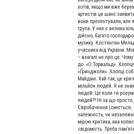
хотів, якщо ми вже бере
артистів це шанс заявити
вони презентували, але я
група. У них є велика кі
дійсно, багато господаро
музику. Костянтин Меладз
учасника від України. Мо
– взагалі не про це. Чом
до «О.Торвальд». Хлопців
«Ґринджоли». Хлопці собі
Майдані. Хай так, це кри
мільйон людей. Я не знаю
людей. Це коли ти розум
людей?! Ні за що просто
Євробачення (сміється, -
залежність, чи незалежні
мірою критика, яка коли
свідомість. Треба пам’ят