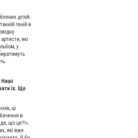
юблених дітей.
танній геній в
повідну
 артисти, які
льбом, у
обиратимуть
ть.
. Наші
вати їх. Що
нік, ці
обачення в
де, що це?!».
ах, які вже
озуміти. Я би