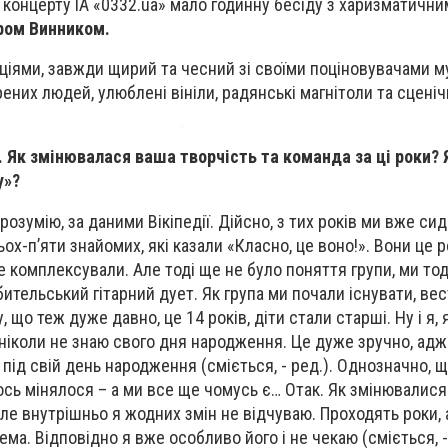
концерту ІА «0332.ua» мало годинну бесіду з харизматични
ром Винником.
іями, завжди щирий та чесний зі своїми поціновувачами м
ених людей, улюблені вініли, радянські магнітоли та сцені
и. Як змінювалася ваша творчість та команда за ці роки? 
у»?
 розумію, за даними Вікіпедії. Дійсно, з тих років ми вже сиді
рьох-п’яти знайомих, які казали «Класно, це воно!». Вони це 
е комплексували. Але тоді ще не було поняття групи, ми тод
ительський гітарний дует. Як група ми почали існувати, ве
, що теж дуже давно, це 14 років, діти стали старші. Ну і я,
 ніколи не знаю свого дня народження. Це дуже зручно, ад
 під свій день народження (сміється, - ред.). Однозначно, 
ось мінялося – а ми все ще чомусь є… Отак. Як змінювалися
ле внутрішньо я жодних змін не відчуваю. Проходять роки, 
нема. Відповідно я вже особливо його і не чекаю (сміється, -