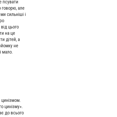
не псувати
о говорю, але
 ми сильніші і
оро
 від цього
ти на це
и дітей, а
озйомку не
і мало.
з цинізмом.
о цинізму».
ає до всього