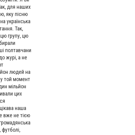
ак, для наших
ю, яку пісню
ена українська
тання. Так,
 цю групу, цю
обирали
аші полтавчани
о журі, а не
рт
льйон людей на
и у той момент
один мільйон
ливали цих
вся
 цікава наша
це вже не тією
 громадянська
 футболі,