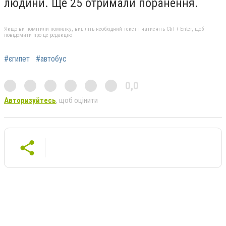
людини. Ще 25 отримали поранення.
Якщо ви помітили помилку, виділіть необхідний текст і натисніть Ctrl + Enter, щоб
повідомити про це редакцію
#єгипет
#автобус
0,0
Авторизуйтесь
, щоб оцінити