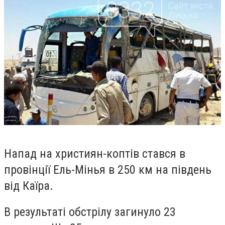
Напад на християн-коптів стався в
провінції Ель-Мінья в 250 км на південь
від Каїра.
В результаті обстрілу загинуло 23