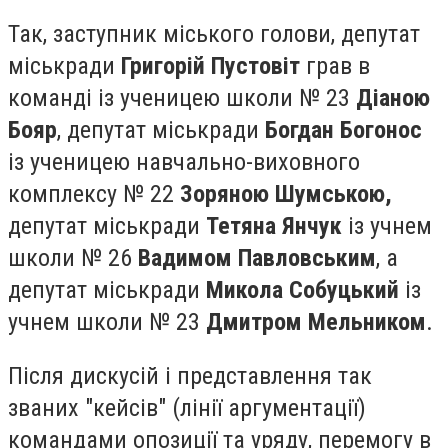
Так, заступник міського голови, депутат
міськради
Григорій Пустовіт
грав в
команді із ученицею школи № 23
Діаною
Бояр
, депутат міськради
Богдан Богонос
із ученицею навчально-виховного
комплексу № 22
Зоряною Шумською,
депутат міськради
Тетяна Янчук
із учнем
школи № 26
Вадимом Павловським
, а
депутат міськради
Микола Собуцький
із
учнем школи № 23
Дмитром Мельником
.
Після дискусій і представлення так
званих "кейсів" (лінії аргументації)
командами опозиції та уряду, перемогу в