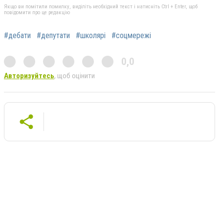
Якщо ви помітили помилку, виділіть необхідний текст і натисніть Ctrl + Enter, щоб
повідомити про це редакцію
#дебати
#депутати
#школярі
#соцмережі
0,0
Авторизуйтесь
, щоб оцінити