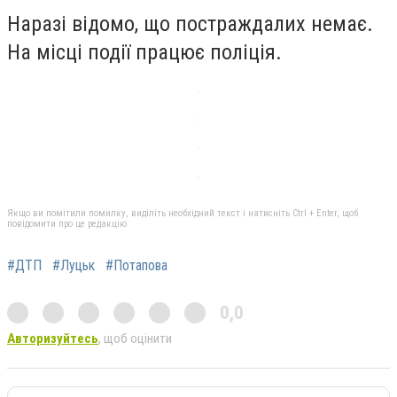
Наразі відомо, що постраждалих немає.
На місці події працює поліція.
Якщо ви помітили помилку, виділіть необхідний текст і натисніть Ctrl + Enter, щоб
повідомити про це редакцію
#ДТП
#Луцьк
#Потапова
0,0
Авторизуйтесь
, щоб оцінити