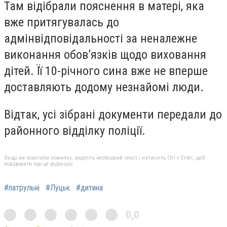
Там відібрали пояснення в матері, яка
вже притягувалась до
адмінвідповідальності за неналежне
виконання обов’язків щодо виховання
дітей. Її 10-річного сина вже не вперше
доставляють додому незнайомі люди.
Відтак, усі зібрані документи передали до
районного відділку поліції.
Якщо ви помітили помилку, виділіть необхідний текст і натисніть Ctrl + Enter, щоб
повідомити про це редакцію
#патрульні
#Луцьк
#дитина
0,0