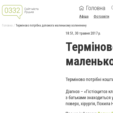
Головна
Афіша
Фотозвіти
Головна
Терміново потрібна допомога маленькому волинянину
18:51, 30 травня 2017 р.
Термінов
маленько
Терміново потрібні кошти
Діагноз – «Гістіоцитоз к
з батьками знаходиться у 
поверх, хірургія, Похила 