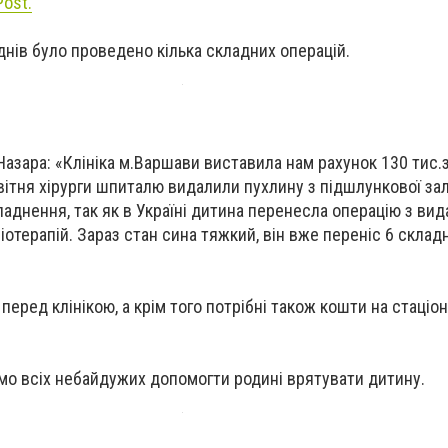
ost.
 днів було проведено кілька складних операцій.
Назара: «Клініка м.Варшави виставила нам рахунок 130 тис.
квітня хірурги шпиталю видалили пухлину з підшлункової зал
ладнення, так як в Україні дитина перенесла операцію з ви
іміотерапій. Зараз стан сина тяжкий, він вже переніс 6 склад
перед клінікою, а крім того потрібні також кошти на стаціо
.
мо всіх небайдужих допомогти родині врятувати дитину.