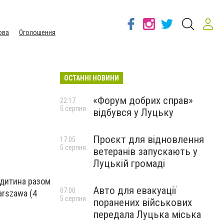
ова
Оголошення
ОСТАННІ НОВИНИ
«Форум добрих справ»
22:17
5 серпня
відбувся у Луцьку
Проєкт для відновлення
17:05
5 серпня
ветеранів запускають у
Луцькій громаді
з дитина разом
Авто для евакуації
07:00
arszawa (4
5 серпня
поранених військових
передала Луцька міська