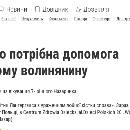
Новини
Довідник
Дозвілля
Вакансії
Нерухомість
Карта міста
Погода
Транспорт
Довідк
о потрібна допомога
му волинянину
 на лікування 7- річного Назарчика.
літин Лангерганса з ураженням лобної кістки справа». Зара
Польщі, в Centrum Zdrowia Dziecka, al.Dzieci Polskich 20 , W
Назар).