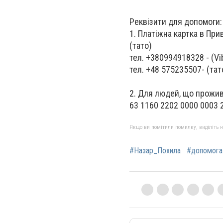
Реквізити для допомоги
1. Платіжна картка в Пр
(тато)
тел. +380994918328 - (Vi
тел. +48 575235507- (та
2. Для людей, що прожив
63 1160 2202 0000 0003 
Якщо ви помітили помилку, виділіть нео
#Назар_Похила
#допомога