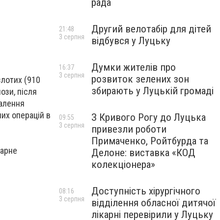
рада
Другий велотабір для дітей
21:48
3 серпня
відбувся у Луцьку
Думки жителів про
16:37
3 серпня
розвиток зелених зон
злотих (910
збирають у Луцькій громаді
ози, після
далення
них операцій в
З Кривого Рогу до Луцька
09:55
3 серпня
привезли роботи
Примаченко, Ройтбурда та
нарне
Делоне: виставка «КОД
колекціонера»
Доступність хірургічного
08:16
3 серпня
відділення обласної дитячої
лікарні перевірили у Луцьку