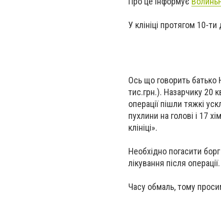
Про це інформує
ВолиньР
У клініці протягом 10-ти
Ось що говорить батько 
тис.грн.). Назарчику 20 
операції пішли тяжкі уск
пухлини на голові і 17 х
клініці».
Необхідно погасити борг 
лікування після операції
Часу обмаль, тому проси