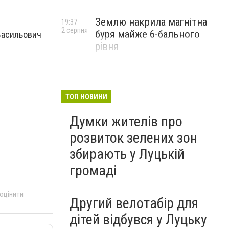
Землю накрила магнітна
19:37
2 серпня
буря майже 6-бального
 Васильович
рівня
ТОП НОВИНИ
Думки жителів про
розвиток зелених зон
збирають у Луцькій
громаді
 оцінити
Другий велотабір для
дітей відбувся у Луцьку