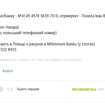
:
иватБанку - №4149 4978 5659 7010, отримувач - Похила Іван
ber Назара)
то, польський телефонний номер)
ають в Польщі є рахунок в Millennium Banku (у злотих)
2522 8933.
бхідний текст і натисніть Ctrl + Enter, щоб повідомити про це редакцію
#увага
0,0
Оцініть першим
Авторизуйтесь
, щоб