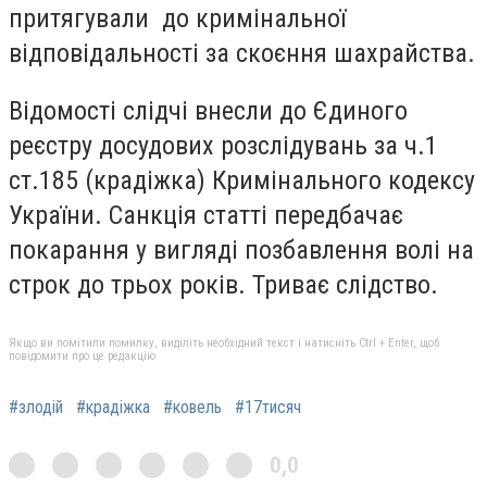
притягували до кримінальної
відповідальності за скоєння шахрайства.
Відомості слідчі внесли до Єдиного
реєстру досудових розслідувань за ч.1
ст.185 (крадіжка) Кримінального кодексу
України. Санкція статті передбачає
покарання у вигляді позбавлення волі на
строк до трьох років. Триває слідство.
Якщо ви помітили помилку, виділіть необхідний текст і натисніть Ctrl + Enter, щоб
повідомити про це редакцію
#злодій
#крадіжка
#ковель
#17тисяч
0,0