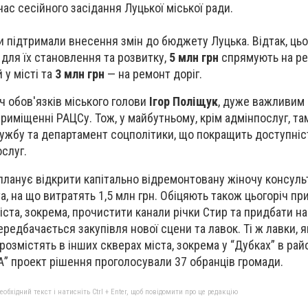
час сесійного засідання Луцької міської ради.
и підтримали внесення змін до бюджету Луцька. Відтак, ць
ля їх становлення та розвитку,
5 млн грн
спрямують на р
 у місті та
3 млн грн
— на ремонт доріг.
ч обов'язків міського голови
Ігор Поліщук
, дуже важливим
приміщенні РАЦСу. Тож, у майбутньому, крім адмінпослуг, т
лужбу та департамент соцполітики, що покращить доступніс
слуг.
 планує відкрити капітально відремонтовану жіночу консуль
, на що витратять 1,5 млн грн. Обіцяють також цьогоріч пр
іста, зокрема, прочистити канали річки Стир та придбати н
редбачається закупівля нової сцени та лавок. Ті ж лавки, як
розмістять в інших скверах міста, зокрема у “Дубках” в райо
ЗА” проект рішення проголосували 37 обранців громади.
бхідний текст і натисніть Ctrl + Enter, щоб повідомити про це редакцію