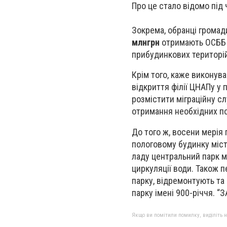
Про це стало відомо під 
Зокрема, обранці громад
млн
грн
отримають ОСББ д
прибудинкових територій
Крім того, каже виконува
відкриття філії ЦНАПу у 
розмістити міграційну с
отримання необхідних по
До того ж, восени мерія
пологовому будинку міста
ладу центральний парк м
циркуляції води. Також пе
парку, відремонтують та 
парку імені 900-річчя. “
Якщо ви помітили помилку, виділіть нео