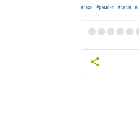
#парк
#ремонт
#сесія
#