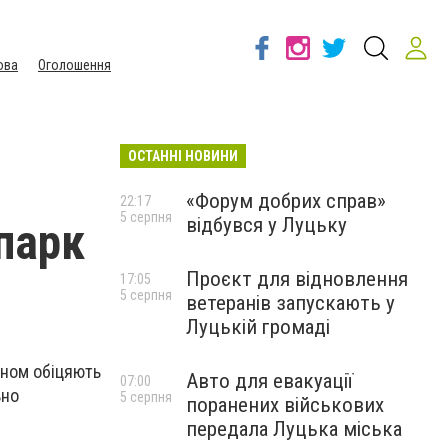
ова
Оголошення
ОСТАННІ НОВИНИ
«Форум добрих справ»
22:17
5 серпня
відбувся у Луцьку
парк
Проєкт для відновлення
17:05
5 серпня
ветеранів запускають у
Луцькій громаді
ином обіцяють
Авто для евакуації
07:00
ьно
5 серпня
поранених військових
передала Луцька міська