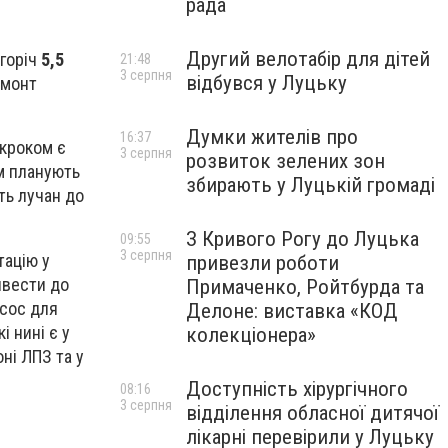
рада
Другий велотабір для дітей
огоріч
5,5
21:48
3 серпня
відбувся у Луцьку
емонт
Думки жителів про
16:37
 кроком є
3 серпня
розвиток зелених зон
ам планують
збирають у Луцькій громаді
ть лучан до
З Кривого Рогу до Луцька
09:55
3 серпня
тацію у
привезли роботи
ивести до
Примаченко, Ройтбурда та
асос для
Делоне: виставка «КОД
і нині є у
колекціонера»
ні ЛПЗ та у
Доступність хірургічного
08:16
3 серпня
відділення обласної дитячої
лікарні перевірили у Луцьку