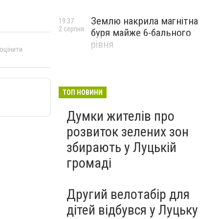
Землю накрила магнітна
19:37
2 серпня
буря майже 6-бального
рівня
 оцінити
ТОП НОВИНИ
Думки жителів про
розвиток зелених зон
збирають у Луцькій
громаді
Другий велотабір для
дітей відбувся у Луцьку