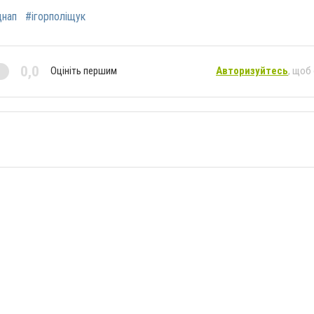
цнап
#ігорполіщук
0,0
Оцініть першим
Авторизуйтесь
, щоб