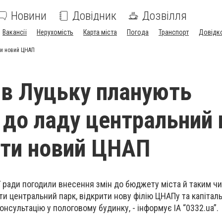
Новини
Довідник
Дозвілля
Вакансії
Нерухомість
Карта міста
Погода
Транспорт
Довідк
ти новий ЦНАП
 в Луцьку планують
 до ладу центральний 
ити новий ЦНАП
ї ради погодили внесення змін до бюджету міста й таким ч
ти центральний парк, відкрити нову філію ЦНАПу та капітал
нсультацію у пологовому будинку, - інформує ІА “0332.ua”.