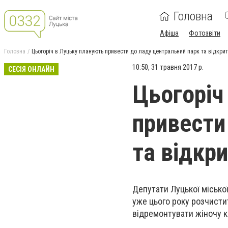
Головна
Афіша
Фотозвіти
Головна
Цьогоріч в Луцьку планують привести до ладу центральний парк та відкри
10:50, 31 травня 2017 р.
СЕСІЯ ОНЛАЙН
Цьогоріч
привести
та відкр
Депутати Луцької місько
уже цього року розчисти
відремонтувати жіночу ко