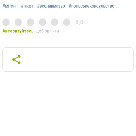
#мітинг
#пікет
#вєславмазур
#польськеконсульство
0,0
Авторизуйтесь
, щоб оцінити