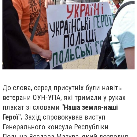
До слова, серед присутніх були навіть
ветерани ОУН-УПА, які тримали у руках
плакат зі словами
"Наша земля-наші
Герої".
Захід спровокував виступ
Генерального консула Республіки
Польща Вєслава Мазура, який дозволив