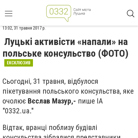
13:02, 31 травня 2017 р.
Луцькі активісти «напали» на
польське консульство (ФОТО)
ЕКСКЛЮЗИВ
Сьогодні, 31 травня, відбулося
пікетування польського консульства, яке
очолює
Вєслав Мазур,-
пише ІА
"0332.ua."
Відтак, вранці поблизу будівлі
консульства зібралися представники