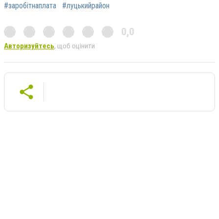
#заробітнаплата
#луцькийрайон
0,0
Авторизуйтесь
, щоб оцінити