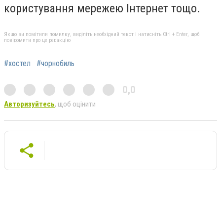
користування мережею Інтернет тощо.
Якщо ви помітили помилку, виділіть необхідний текст і натисніть Ctrl + Enter, щоб
повідомити про це редакцію
#хостел
#чорнобиль
0,0
Авторизуйтесь
, щоб оцінити