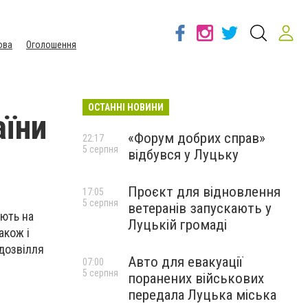
ова
Оголошення
ОСТАННІ НОВИНИ
аїни
«Форум добрих справ»
22:17
5 серпня
відбувся у Луцьку
Проєкт для відновлення
17:05
5 серпня
ветеранів запускають у
ають на
Луцькій громаді
акож і
 дозвілля
Авто для евакуації
07:00
5 серпня
поранених військових
передала Луцька міська