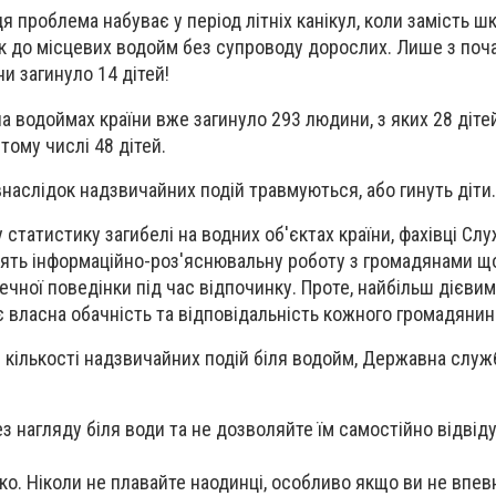
я проблема набуває у період літніх канікул, коли замість ш
к до місцевих водойм без супроводу дорослих. Лише з поч
ни загинуло 14 дітей!
на водоймах країни вже загинуло 293 людини, з яких 28 діте
тому числі 48 дітей.
внаслідок надзвичайних подій травмуються, або гинуть діти.
статистику загибелі на водних об'єктах країни, фахівці Сл
ять інформаційно-роз'яснювальну роботу з громадянами щ
чної поведінки під час відпочинку. Проте, найбільш дієвим
власна обачність та відповідальність кожного громадянин
кількості надзвичайних подій біля водойм, Державна служ
з нагляду біля води та не дозволяйте їм самостійно відвід
ко. Ніколи не плавайте наодинці, особливо якщо ви не впевн