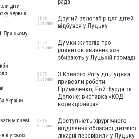
рада
коли діти
атку червня
Другий велотабір для дітей
21:48
3 серпня
відбувся у Луцьку
й. При цьому
Думки жителів про
16:37
3 серпня
розвиток зелених зон
збирають у Луцькій громаді
ужби
одо
З Кривого Рогу до Луцька
09:55
3 серпня
привезли роботи
а!
Примаченко, Ройтбурда та
Делоне: виставка «КОД
ба України
колекціонера»
Доступність хірургічного
увати місцеві
08:16
3 серпня
відділення обласної дитячої
лікарні перевірили у Луцьку
ені у своїх