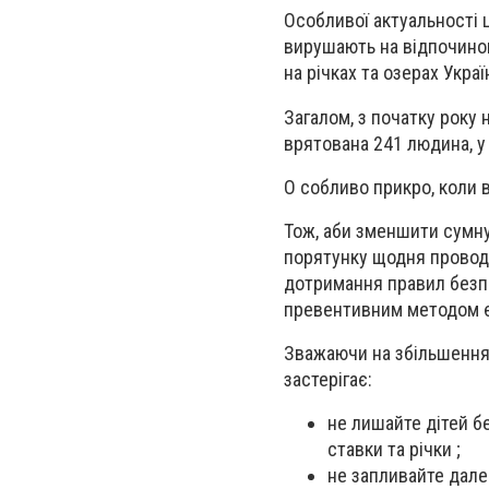
Особливої актуальності ц
вирушають на відпочино
на річках та озерах Украї
Загалом, з початку року 
врятована 241 людина, у 
О собливо прикро, коли 
Тож, аби зменшити сумну 
порятунку щодня провод
дотримання правил безпе
превентивним методом є 
Зважаючи на збільшення 
застерігає:
не лишайте дітей бе
ставки та річки ;
не запливайте дале