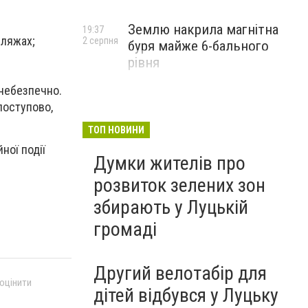
Землю накрила магнітна
19:37
пляжах;
2 серпня
буря майже 6-бального
рівня
 небезпечно.
поступово,
ТОП НОВИНИ
ної події
Думки жителів про
розвиток зелених зон
збирають у Луцькій
громаді
Другий велотабір для
 оцінити
дітей відбувся у Луцьку