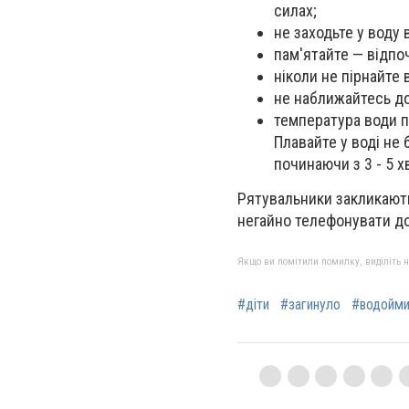
силах;
не заходьте у воду 
пам'ятайте — відпо
ніколи не пірнайте 
не наближайтесь до 
температура води п
Плавайте у воді не
починаючи з 3 - 5 х
Рятувальники закликають
негайно телефонувати д
Якщо ви помітили помилку, виділіть нео
#діти
#загинуло
#водойм