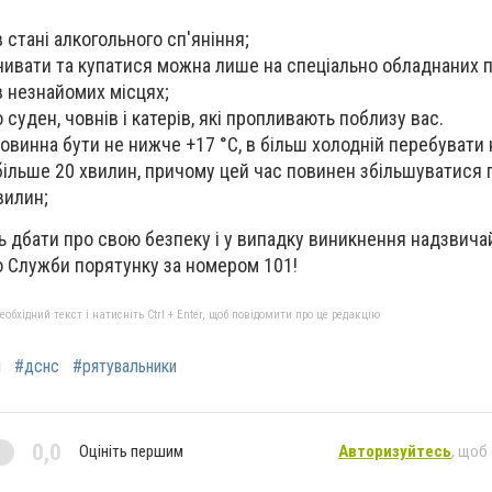
в стані алкогольного сп'яніння;
чивати та купатися можна лише на спеціально обладнаних 
в незнайомих місцях;
суден, човнів і катерів, які пропливають поблизу вас.
овинна бути не нижче +17 °С, в більш холодній перебувати
 більше 20 хвилин, причому цей час повинен збільшуватися 
вилин;
 дбати про свою безпеку і у випадку виникнення надзвичай
о Служби порятунку за номером 101!
бхідний текст і натисніть Ctrl + Enter, щоб повідомити про це редакцію
и
#дснс
#рятувальники
0,0
Оцініть першим
Авторизуйтесь
, щоб