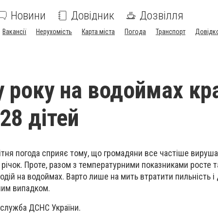
Новини
Довідник
Дозвілля
Вакансії
Нерухомість
Карта міста
Погода
Транспорт
Довідк
у року на водоймах кр
28 дітей
ітня погода сприяє тому, що громадяни все частіше вируш
 річок. Проте, разом з температурними показниками росте т
одій на водоймах. Варто лише на мить втратити пильність і
ним випадком.
-служба ДСНС України.