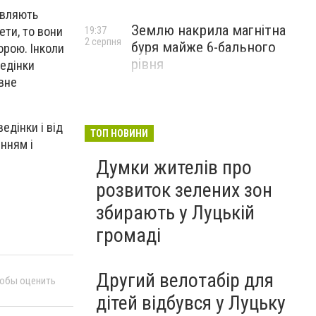
авляють
Землю накрила магнітна
ти, то вони
19:37
2 серпня
буря майже 6-бального
орою. Інколи
рівня
ведінки
вне
едінки і від
ТОП НОВИНИ
інням і
Думки жителів про
розвиток зелених зон
збирають у Луцькій
громаді
Другий велотабір для
тобы оценить
дітей відбувся у Луцьку