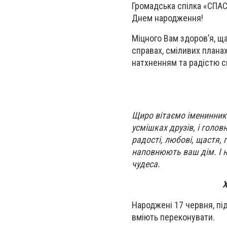
Громадська спілка «СПАС
Днем народження!
Міцного Вам здоров’я, щ
справах, сміливих плана
натхненням та радістю с
Щиро вітаємо іменинникі
усмішках друзів, і голов
радості, любові, щастя,
наповнюють ваш дім. І не
чудеса.
Х
Народжені 17 червня, під
вміють переконувати.