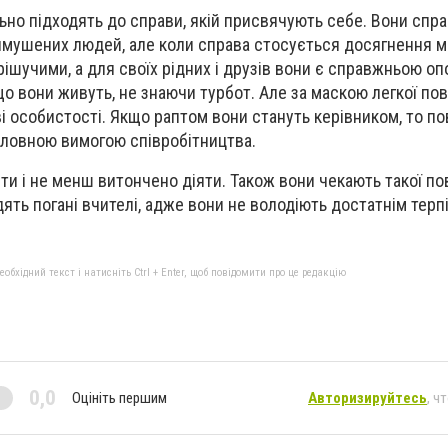
ьно підходять до справи, якій присвячують себе. Вони спр
мушених людей, але коли справа стосується досягнення ме
ішучими, а для своїх рідних і друзів вони є справжньою оп
о вони живуть, не знаючи турбот. Але за маскою легкої по
 особистості. Якщо раптом вони стануть керівником, то по
оловною вимогою співробітництва.
и і не менш витончено діяти. Також вони чекають такої пов
ять погані вчителі, адже вони не володіють достатнім терп
бхідний текст і натисніть Ctrl + Enter, щоб повідомити про це редакцію
0,0
Оцініть першим
Авторизируйтесь
, ч