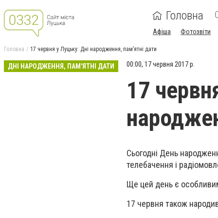
Головна
Афіша
Фотозвіти
Головна
17 червня у Луцьку: Дні народження, пам’ятні дати
00:00, 17 червня 2017 р.
ДНІ НАРОДЖЕННЯ, ПАМ'ЯТНІ ДАТИ
17 червня
народжен
Сьогодні День народженн
телебачення і радіомовл
Ще цей день є особливи
17 червня також народи