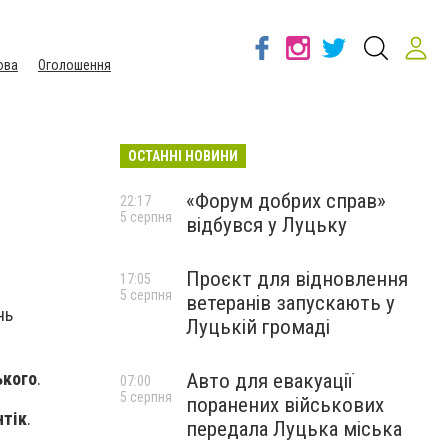
ова
Оголошення
ОСТАННІ НОВИНИ
«Форум добрих справ»
22:17
5 серпня
відбувся у Луцьку
Проєкт для відновлення
17:05
5 серпня
ветеранів запускають у
нь
Луцькій громаді
ького
.
Авто для евакуації
07:00
5 серпня
поранених військових
нтік
.
передала Луцька міська