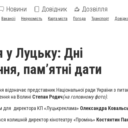
Новини
Довідник
Дозвілля
Вакансії
Нерухомість
Карта міста
Погода
Транспорт
Довідк
 у Луцьку: Дні
ня, пам’ятні дати
я відзначає представник Національної ради України з пита
ення на Волині
Степан Родич
(на головному фото)
.
м для директора КП «Луцькреклама»
Олександра Ковальс
вся колишній директор кінотеатру «Промінь»
Костянтин Па