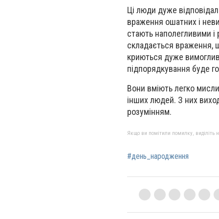
Ці люди дуже відповідал
враження ошатних і неви
стають наполегливими і р
складається враження, щ
криються дуже вимогливі
підпорядкування буде г
Вони вміють легко мислит
інших людей. З них виход
розумінням.
Якщо ви помітили помилку, виділіть нео
#день_народження