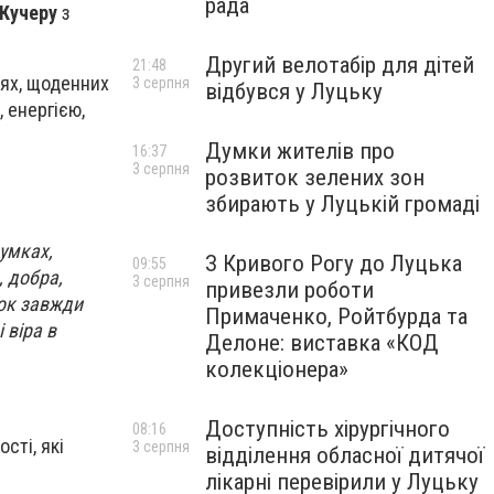
рада
Кучеру
з
Другий велотабір для дітей
21:48
нях, щоденних
3 серпня
відбувся у Луцьку
 енергією,
Думки жителів про
16:37
3 серпня
розвиток зелених зон
збирають у Луцькій громаді
думках,
З Кривого Рогу до Луцька
09:55
, добра,
3 серпня
привезли роботи
шок завжди
Примаченко, Ройтбурда та
 віра в
Делоне: виставка «КОД
колекціонера»
Доступність хірургічного
08:16
сті, які
3 серпня
відділення обласної дитячої
лікарні перевірили у Луцьку