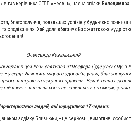
» вітає керівника СГПП «Несвіч», члена спілки
Володимира 
астя, благополуччя, подальших успіхів у будь-яких починан
х та сподіваннях! Хай доля збагачує Вас життєвою мудрістю,
ьогодення!
Олександр Ковальський
в! Нехай в цей день святкова атмосфера буде у всьому: в 
не – у серці. Бажаємо міцного здоров’я, удачі, благополуччя
 гарного настрою та яскравих вражень. Нехай тепло і зати
хай в житті вас ні на мить не залишають оптимізм, удача і
арактеристика людей, які народилися 17 червня:
 знаком зодіаку Близнюки, - це серйозні, вимогливі особисто