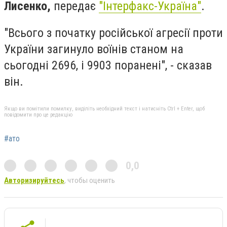
Лисенко,
передає
"Інтерфакс-Україна"
.
"Всього з початку російської агресії проти
України загинуло воїнів станом на
сьогодні 2696, і 9903 поранені", - сказав
він.
Якщо ви помітили помилку, виділіть необхідний текст і натисніть Ctrl + Enter, щоб
повідомити про це редакцію
#ато
0,0
Авторизируйтесь
, чтобы оценить