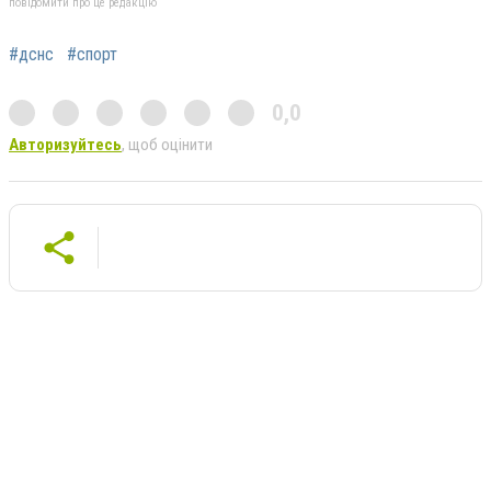
повідомити про це редакцію
#дснс
#спорт
0,0
Авторизуйтесь
, щоб оцінити