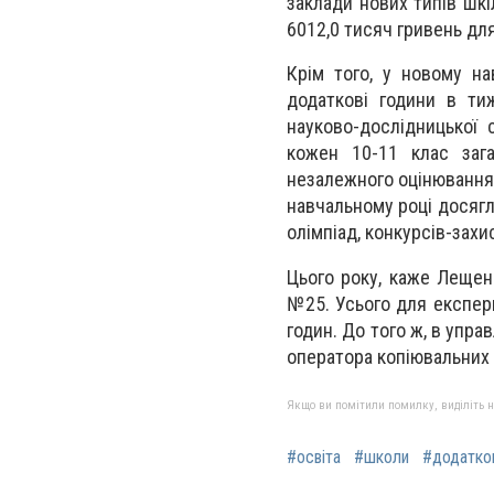
заклади нових типів шкі
6012,0 тисяч гривень дл
Крім того, у новому на
додаткові години в ти
науково-дослідницької 
кожен 10-11 клас зага
незалежного оцінювання;
навчальному році досягл
олімпіад, конкурсів-захи
Цього року, каже Лещен
№25. Усього для експери
годин. До того ж, в упра
оператора копіювальних
Якщо ви помітили помилку, виділіть нео
#освіта
#школи
#додатко