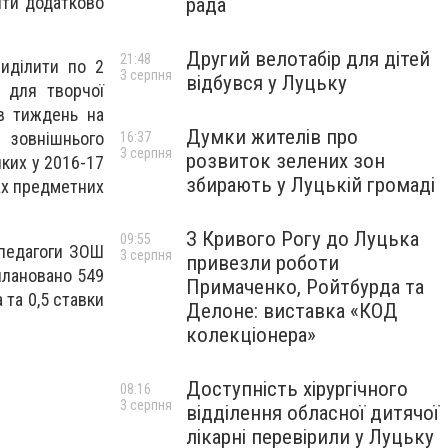
ити додатково
рада
Другий велотабір для дітей
21:48
виділити по 2
3 серпня
відбувся у Луцьку
 для творчої
 в тиждень на
Думки жителів про
 зовнішнього
16:37
3 серпня
розвиток зелених зон
яких у 2016-17
збирають у Луцькій громаді
ах предметних
З Кривого Рогу до Луцька
09:55
 педагоги ЗОШ
3 серпня
привезли роботи
плановано 549
Примаченко, Ройтбурда та
 та 0,5 ставки
Делоне: виставка «КОД
колекціонера»
Доступність хірургічного
08:16
3 серпня
відділення обласної дитячої
лікарні перевірили у Луцьку