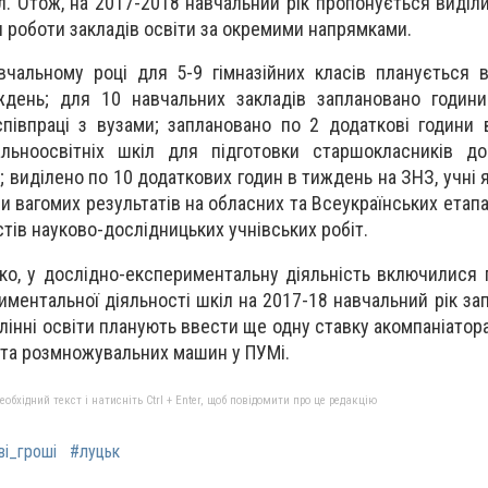
л. Отож, на 2017-2018 навчальний рік пропонується виділ
я роботи закладів освіти за окремими напрямками.
вчальному році для 5-9 гімназійних класів планується 
ждень; для 10 навчальних закладів заплановано години
співпраці з вузами; заплановано по 2 додаткові години
льноосвітніх шкіл для підготовки старшокласників до
 виділено по 10 додаткових годин в тиждень на ЗНЗ, учні 
и вагомих результатів на обласних та Всеукраїнських етап
стів науково-дослідницьких учнівських робіт.
ко, у дослідно-експериментальну діяльність включилися
ментальної діяльності шкіл на 2017-18 навчальний рік за
влінні освіти планують ввести ще одну ставку акомпаніатора
 та розмножувальних машин у ПУМі.
бхідний текст і натисніть Ctrl + Enter, щоб повідомити про це редакцію
ві_гроші
#луцьк