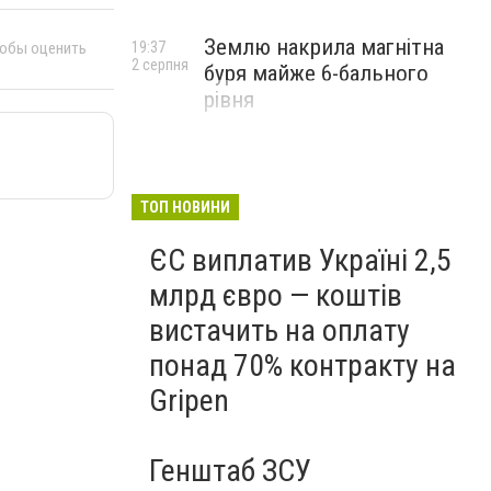
Землю накрила магнітна
19:37
тобы оценить
2 серпня
буря майже 6-бального
рівня
ТОП НОВИНИ
ЄС виплатив Україні 2,5
млрд євро — коштів
вистачить на оплату
понад 70% контракту на
Gripen
Генштаб ЗСУ