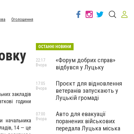
ова
Оголошення
ОСТАННІ НОВИНИ
овку
«Форум добрих справ»
22:17
Вчора
відбувся у Луцьку
Проєкт для відновлення
17:05
Вчора
ветеранів запускають у
ьних закладів
Луцькій громаді
аткові години
Авто для евакуації
07:00
Вчора
и начальника
поранених військових
ладів, 14 — це
передала Луцька міська