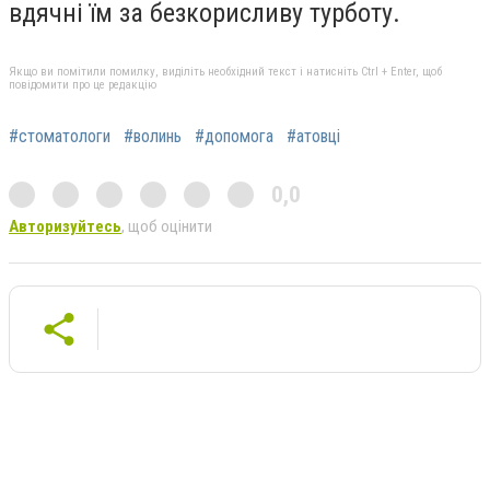
вдячні їм за безкорисливу турботу.
Якщо ви помітили помилку, виділіть необхідний текст і натисніть Ctrl + Enter, щоб
повідомити про це редакцію
#стоматологи
#волинь
#допомога
#атовці
0,0
Авторизуйтесь
, щоб оцінити