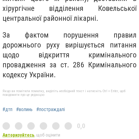
хірургічне відділення Ковельської
центральної районної лікарні.
За фактом порушення правил
дорожнього руху вирішується питання
щодо відкриття кримінального
провадження за ст. 286 Кримінального
кодексу України.
Якщо ви помітили помилку, виділіть необхідний текст і натисніть Ctrl + Enter, щоб
повідомити про це редакцію
#дтп
#волинь
#постраждалі
0,0
Авторизуйтесь
, щоб оцінити