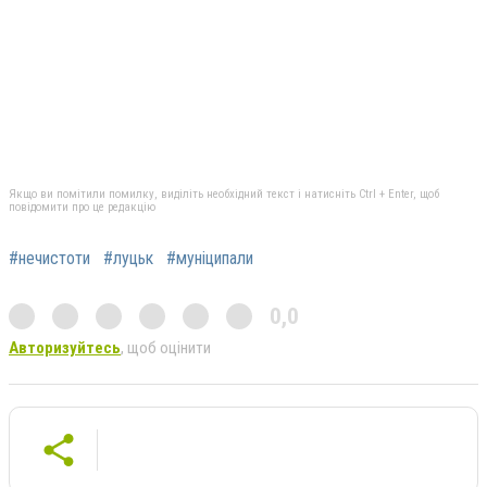
Якщо ви помітили помилку, виділіть необхідний текст і натисніть Ctrl + Enter, щоб
повідомити про це редакцію
#нечистоти
#луцьк
#муніципали
0,0
Авторизуйтесь
, щоб оцінити