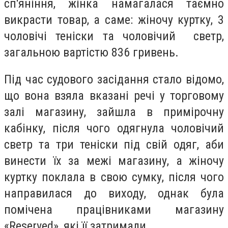
сп'яніння, жінка намагалася таємно
викрасти товар, а саме: жіночу куртку, 3
чоловічі теніски та чоловічий светр,
загальною вартістю 836 гривень.
Під час судового засідання стало відомо,
що вона взяла вказані речі у торговому
залі магазину, зайшла в примірочну
кабінку, після чого одягнула чоловічий
светр та три теніски під свій одяг, аби
винести їх за межі магазину, а жіночу
куртку поклала в свою сумку, після чого
направилася до виходу, однак була
помічена працівниками магазину
«Reserved», які її затримали.