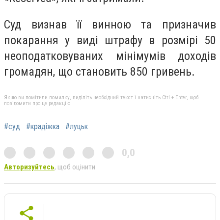
Суд визнав її винною та призначив
покарання у виді штрафу в розмірі 50
неоподатковуваних мінімумів доходів
громадян, що становить 850 гривень.
Якщо ви помітили помилку, виділіть необхідний текст і натисніть Ctrl + Enter, щоб
повідомити про це редакцію
#суд
#крадіжка
#луцьк
0,0
Авторизуйтесь
, щоб оцінити