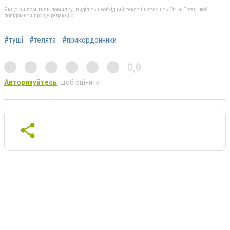
Якщо ви помітили помилку, виділіть необхідний текст і натисніть Ctrl + Enter, щоб
повідомити про це редакцію
#туші
#телята
#прикордонники
0,0
Авторизуйтесь
, щоб оцінити