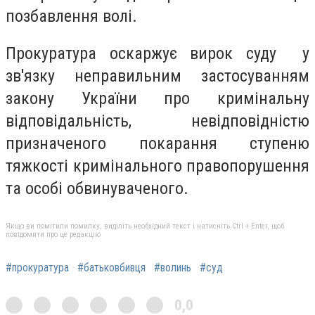
позбавлення волі.
Прокуратура оскаржує вирок суду у
зв'язку неправильним застосуванням
закону України про кримінальну
відповідальність, невідповідністю
призначеного покарання ступеню
тяжкості кримінального правопорушення
та особі обвинуваченого.
Якщо ви помітили помилку, виділіть необхідний текст і натисніть Ctrl + Enter, щоб
повідомити про це редакцію
#прокуратура
#батьковбивця
#волинь
#суд
0,0