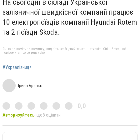
На сьогодні в складі Української
залізничної швидкісної компанії працює
10 електропоїздів компанії Hyundai Rotem
та 2 поїзди Skoda.
Якщо ви помітили помилку, виділіть необхідний текст і натисніть Ctrl + Enter, щоб
повідомити про це редакцію
#Укрзалізниця
Ірина Бречко
0,0
Авторизуйтесь
, щоб оцінити