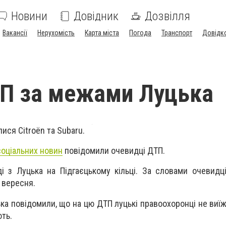
Новини
Довідник
Дозвілля
Вакансії
Нерухомість
Карта міста
Погода
Транспорт
Довідк
П за межами Луцька
лися Citroën та Subaru.
оціальних новин
повідомили очевидці ДТП.
ді з Луцька на Підгаєцькому кільці. За словами очевидц
5 вересня.
цька повідомили, що на цю ДТП луцькі правоохоронці не виї
ють.