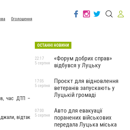
ова
Оголошення
ОСТАННІ НОВИНИ
«Форум добрих справ»
22:17
5 серпня
відбувся у Луцьку
Проєкт для відновлення
17:05
5 серпня
ветеранів запускають у
Луцькій громаді
ів, час ДТП –
Авто для евакуації
07:00
5 серпня
жджали, відтак
поранених військових
передала Луцька міська