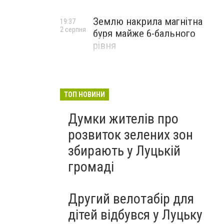
Землю накрила магнітна
19:37
2 серпня
буря майже 6-бального
рівня
ТОП НОВИНИ
Думки жителів про
розвиток зелених зон
збирають у Луцькій
громаді
Другий велотабір для
дітей відбувся у Луцьку