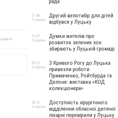
рада
Другий велотабір для дітей
21:48
3 серпня
відбувся у Луцьку
Думки жителів про
16:37
 оцінити
3 серпня
розвиток зелених зон
збирають у Луцькій громаді
З Кривого Рогу до Луцька
09:55
3 серпня
привезли роботи
Примаченко, Ройтбурда та
Делоне: виставка «КОД
колекціонера»
Доступність хірургічного
08:16
3 серпня
відділення обласної дитячої
лікарні перевірили у Луцьку