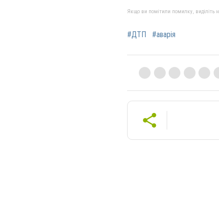
Якщо ви помітили помилку, виділіть нео
#ДТП
#аварія