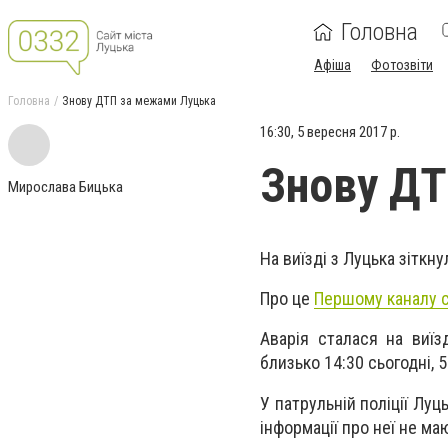
Головна
Афіша
Фотозвіти
Головна
Знову ДТП за межами Луцька
16:30, 5 вересня 2017 р.
Знову ДТ
Мирослава Бицька
На виїзді з Луцька зіткну
Про це
Першому каналу с
Аварія сталася на виїз
близько 14:30 сьогодні, 
У патрульній поліції Лу
інформації про неї не ма