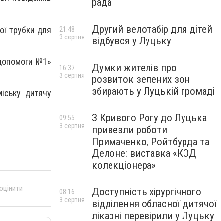
рада
Другий велотабір для дітей
ої трубки для
21:48
3 серпня
відбувся у Луцьку
 допомоги №1»
Думки жителів про
16:37
3 серпня
розвиток зелених зон
збирають у Луцькій громаді
міську дитячу
З Кривого Рогу до Луцька
09:55
3 серпня
привезли роботи
Примаченко, Ройтбурда та
Делоне: виставка «КОД
колекціонера»
 оцінити
Доступність хірургічного
08:16
3 серпня
відділення обласної дитячої
лікарні перевірили у Луцьку