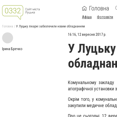
Головна
Афіша
Фотозвіти
Головна
У Луцьку лікарні забезпечили новим обладнанням
16:16, 12 вересня 2017 р.
У Луцьку
Ірина Бречко
обладна
Комунальному закладу «
агіографічної установки 
Окрім того, у комуналь
закупили медичне обладн
Про це сьогодні, 12 вер