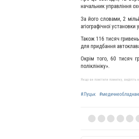
начальник управління ох
За його словами, 2 міль
агіографічної установки у
Також 116 тисяч гривен
для придбання автоклав
Окрім того, 60 тисяч г
поліклініку».
Якщо ви помітили помилку, виділіть нео
#Луцьк
#медичнеобладнан