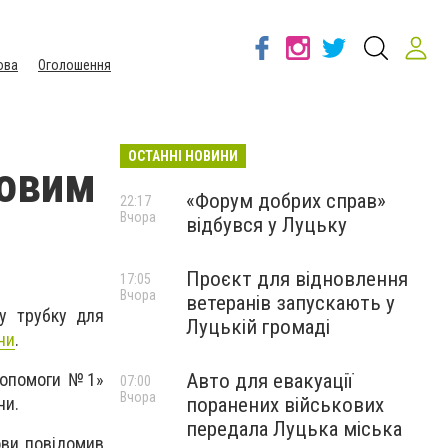
ова
Оголошення
ОСТАННІ НОВИНИ
новим
«Форум добрих справ»
22:17
Вчора
відбувся у Луцьку
Проєкт для відновлення
17:05
Вчора
ветеранів запускають у
ку трубку для
Луцькій громаді
ни
.
Авто для евакуації
 допомоги №1»
07:00
Вчора
поранених військових
ни.
передала Луцька міська
ови повідомив