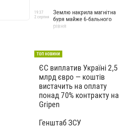
Землю накрила магнітна
19:37
2 серпня
буря майже 6-бального
рівня
ТОП НОВИНИ
ЄС виплатив Україні 2,5
млрд євро — коштів
вистачить на оплату
понад 70% контракту на
Gripen
Генштаб ЗСУ