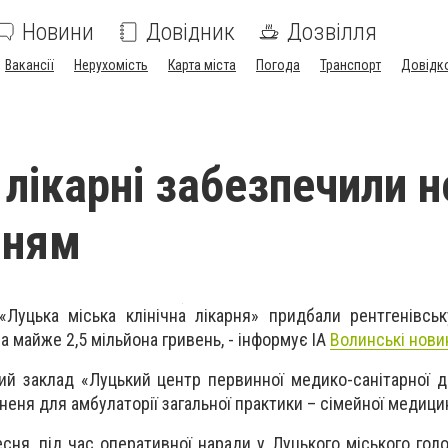
Новини
Довідник
Дозвілля
Вакансії
Нерухомість
Карта міста
Погода
Транспорт
Довідк
 лікарні забезпечили 
нням
Луцька міська клінічна лікарня» придбали рентгенівсь
за майже 2,5 мільйона гривень, - інформує ІА
Волинські нови
ний заклад «Луцький центр первинної медико-санітарної
еня для амбулаторії загальної практики – сімейної медици
есня, під час оперативної наради у Луцького міського гол