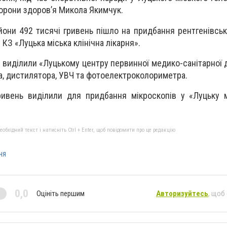
орони здоров’я Микола Якимчук.
йони 492 тисячі гривень пішло на придбання рентгенівськ
 КЗ «Луцька міська клінічна лікарня».
ь виділили «Луцькому центру первинної медико-санітарної
а, дистилятора, УВЧ та фотоелектроколориметра.
ривень виділили для придбання мікроскопів у «Луцьку 
бхідний текст і натисніть Ctrl + Enter, щоб повідомити про це редакцію
ня
0,0
Оцініть першим
Авторизуйтесь
, щоб