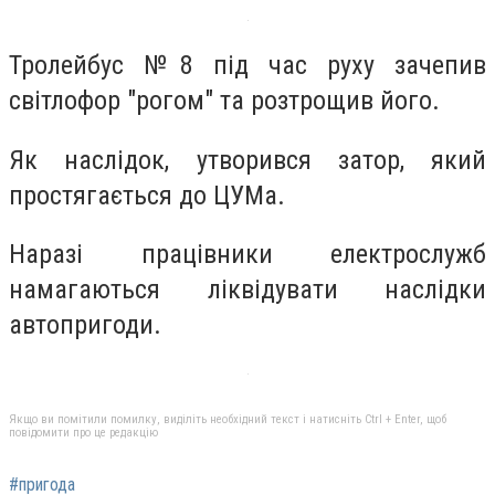
Тролейбус №8 під час руху зачепив
світлофор "рогом" та розтрощив його.
Як наслідок, утворився затор, який
простягається до ЦУМа.
Наразі працівники електрослужб
намагаються ліквідувати наслідки
автопригоди.
Якщо ви помітили помилку, виділіть необхідний текст і натисніть Ctrl + Enter, щоб
повідомити про це редакцію
#пригода