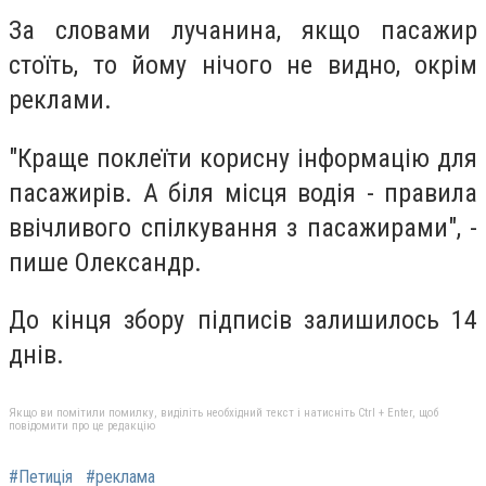
За словами лучанина, якщо пасажир
стоїть, то йому нічого не видно, окрім
реклами.
"Краще поклеїти корисну інформацію для
пасажирів. А біля місця водія - правила
ввічливого спілкування з пасажирами", -
пише Олександр.
До кінця збору підписів залишилось 14
днів.
Якщо ви помітили помилку, виділіть необхідний текст і натисніть Ctrl + Enter, щоб
повідомити про це редакцію
#Петиція
#реклама