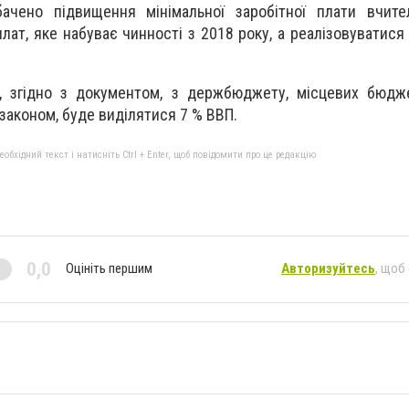
ачено підвищення мінімальної заробітної плати вчите
плат, яке набуває чинності з 2018 року, а реалізовуватис
и, згідно з документом, з держбюджету, місцевих бюдж
законом, буде виділятися 7 % ВВП.
бхідний текст і натисніть Ctrl + Enter, щоб повідомити про це редакцію
0,0
Оцініть першим
Авторизуйтесь
, щоб