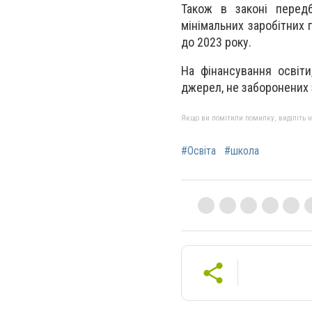
Також в законі передб
мінімальних заробітних 
до 2023 року.
На фінансування освіт
джерел, не заборонених 
Якщо ви помітили помилку, виділіть нео
#Освіта
#школа