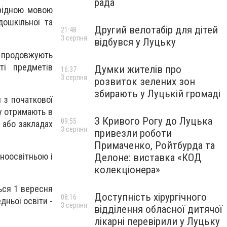
рада
 рідною мовою
дошкільної та
Другий велотабір для дітей
21:48
3 серпня
відбувся у Луцьку
, продовжують
ті предметів
Думки жителів про
16:37
3 серпня
розвиток зелених зон
збирають у Луцькій громаді
 з початкової
ку отримають в
З Кривого Рогу до Луцька
09:55
ї або закладах
3 серпня
привезли роботи
Примаченко, Ройтбурда та
ноосвітньою і
Делоне: виставка «КОД
колекціонера»
ься 1 вересня
Доступність хірургічного
08:16
дньої освіти -
3 серпня
відділення обласної дитячої
лікарні перевірили у Луцьку