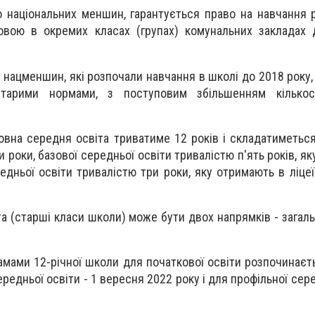
о національних меншин, гарантується право на навчання
овою в окремих класах (групах) комунальних закладах 
 нацменшин, які розпочали навчання в школі до 2018 року
тарими нормами, з поступовим збільшенням кількос
овна середня освіта триватиме 12 років і складатиметься
 роки, базової середньої освіти тривалістю п'ять років, я
ередньої освіти тривалістю три роки, яку отримають в ліце
а (старші класи школи) може бути двох напрямків - загаль
амами 12-річної школи для початкової освіти розпочинаєт
ередньої освіти - 1 вересня 2022 року і для профільної сере