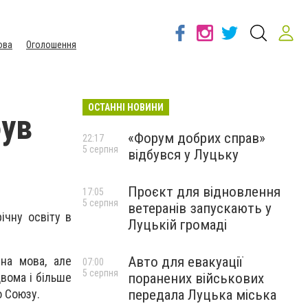
ова
Оголошення
ОСТАННІ НОВИНИ
був
«Форум добрих справ»
22:17
5 серпня
відбувся у Луцьку
Проєкт для відновлення
17:05
5 серпня
ветеранів запускають у
ічну освіту в
Луцькій громаді
Авто для евакуації
на мова, але
07:00
5 серпня
поранених військових
вома і більше
передала Луцька міська
о Союзу.