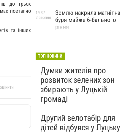
лів до трьох
я має поетапно
Землю накрила магнітна
19:37
2 серпня
буря майже 6-бального
рівня
етів та інших
ТОП НОВИНИ
Думки жителів про
розвиток зелених зон
збирають у Луцькій
 оцінити
громаді
Другий велотабір для
дітей відбувся у Луцьку