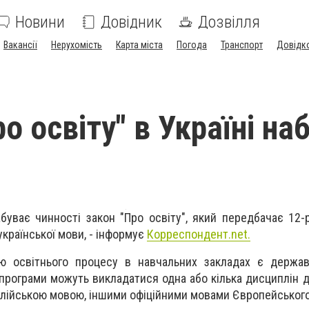
Новини
Довідник
Дозвілля
Вакансії
Нерухомість
Карта міста
Погода
Транспорт
Довідк
о освіту" в Україні на
буває чинності закон "Про освіту", який передбачає 12-р
української мови, - інформує
Корреспондент.net.
ю освітнього процесу в навчальних закладах є держав
 програми можуть викладатися одна або кілька дисциплін д
глійською мовою, іншими офіційними мовами Європейськог