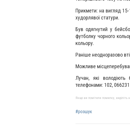
Прикмети: на вигляд 15-
худорлявої статури.
Був одягнутий у бейсбо
футболку чорного кольо
кольору.
Раніше неодноразово вті
Можливе місцеперебуванн
Лучан, які володіють 
телефонами: 102, 066231
Якщо ви помітили помилку, виділіть нео
#розшук