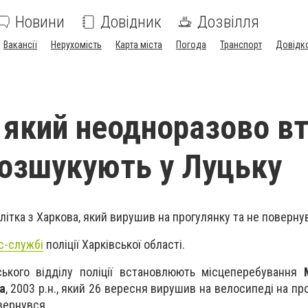
Новини
Довідник
Дозвілля
Вакансії
Нерухомість
Карта міста
Погода
Транспорт
Довідк
, який неодноразово вт
розшукують у Луцьку
літка з Харкова, який вирушив на прогулянку та не поверну
с-службі
поліції Харківської області.
ського відділу поліції встановлюють місцеперебування
а
, 2003 р.н., який 26 вересня вирушив на велосипеді на пр
вернувся.