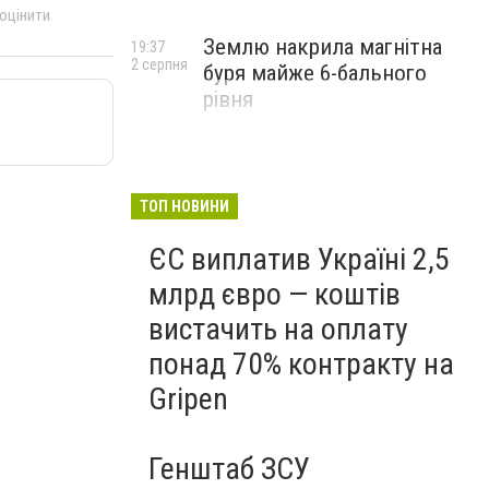
 оцінити
Землю накрила магнітна
19:37
2 серпня
буря майже 6-бального
рівня
ТОП НОВИНИ
ЄС виплатив Україні 2,5
млрд євро — коштів
вистачить на оплату
понад 70% контракту на
Gripen
Генштаб ЗСУ