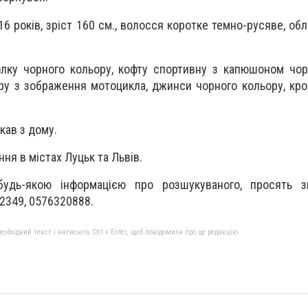
16 років, зріст 160 см., волосся коротке темно-русяве, об
лку чорного кольору, кофту спортивну з капюшоном чор
ру з зображення мотоцикла, джинси чорного кольору, кро
кав з дому.
я в містах Луцьк та Львів.
будь-якою інформацією про розшукуваного, просять з
2349, 0576320888.
бхідний текст і натисніть Ctrl + Enter, щоб повідомити про це редакцію