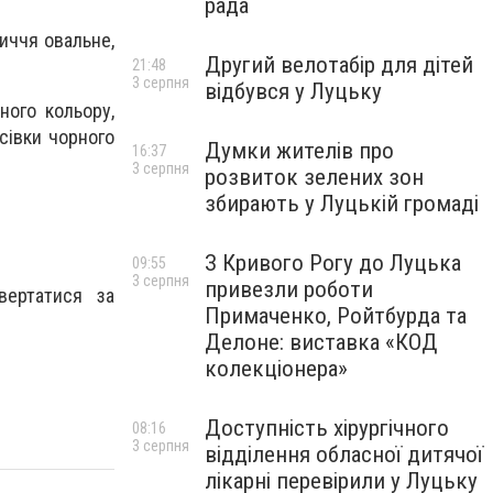
рада
личчя овальне,
Другий велотабір для дітей
21:48
3 серпня
відбувся у Луцьку
ного кольору,
сівки чорного
Думки жителів про
16:37
3 серпня
розвиток зелених зон
збирають у Луцькій громаді
З Кривого Рогу до Луцька
09:55
3 серпня
привезли роботи
вертатися за
Примаченко, Ройтбурда та
Делоне: виставка «КОД
колекціонера»
Доступність хірургічного
08:16
3 серпня
відділення обласної дитячої
лікарні перевірили у Луцьку