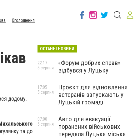
ова
Оголошення
ОСТАННІ НОВИНИ
ікав
«Форум добрих справ»
22:17
5 серпня
відбувся у Луцьку
Проєкт для відновлення
17:05
5 серпня
ветеранів запускають у
вся додому.
Луцькій громаді
Авто для евакуації
07:00
Михальського
5 серпня
поранених військових
огулянку та до
передала Луцька міська