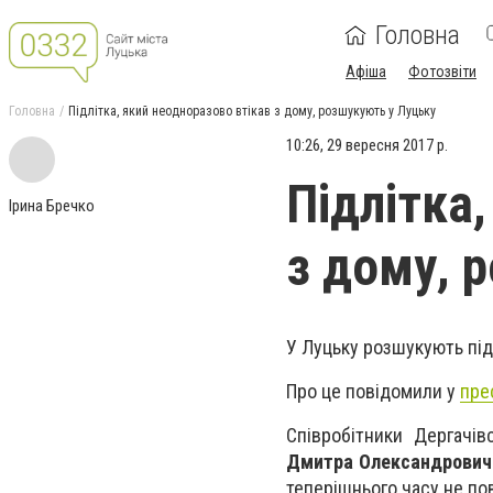
Головна
Афіша
Фотозвіти
Головна
Підлітка, який неодноразово втікав з дому, розшукують у Луцьку
10:26, 29 вересня 2017 р.
Підлітка
Ірина Бречко
з дому, 
У Луцьку розшукують під
Про це повідомили у
пре
Співробітники Дергачів
Дмитра Олександрович
теперішнього часу не по