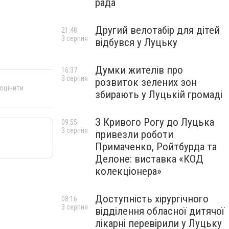
рада
Другий велотабір для дітей
21:48
3 серпня
відбувся у Луцьку
Думки жителів про
16:37
3 серпня
розвиток зелених зон
 оцінити
збирають у Луцькій громаді
З Кривого Рогу до Луцька
09:55
3 серпня
привезли роботи
Примаченко, Ройтбурда та
Делоне: виставка «КОД
колекціонера»
Доступність хірургічного
08:16
3 серпня
відділення обласної дитячої
лікарні перевірили у Луцьку