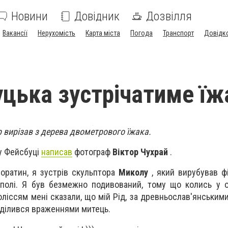
Новини
Довідник
Дозвілля
Вакансії
Нерухомість
Карта міста
Погода
Транспорт
Довідк
уцька зустрічатиме їж
р вирізав з дерева двометрового їжака.
 у Фейсбуці
написав
фотограф
Віктор Чухрай
.
Боратин, я зустрів скульптора
Миколу
, який вирубував фі
полі. Я був безмежно подивований, тому що колись у о
ліссям мені сказали, що мій Рід, за древньослав'янськими
поділився враженнями митець.