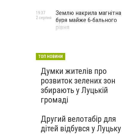
Землю накрила магнітна
19:37
2 серпня
буря майже 6-бального
рівня
ТОП НОВИНИ
Думки жителів про
розвиток зелених зон
збирають у Луцькій
громаді
Другий велотабір для
дітей відбувся у Луцьку