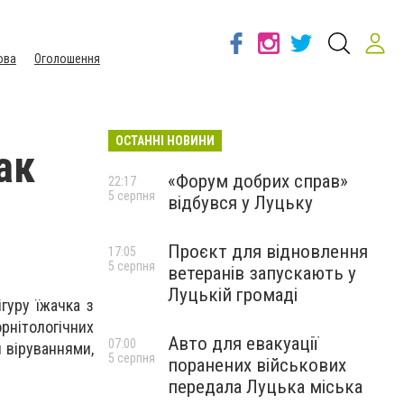
ова
Оголошення
ОСТАННІ НОВИНИ
ак
«Форум добрих справ»
22:17
5 серпня
відбувся у Луцьку
Проєкт для відновлення
17:05
5 серпня
ветеранів запускають у
Луцькій громаді
гуру їжачка з
рнітологічних
Авто для евакуації
07:00
 віруваннями,
5 серпня
поранених військових
передала Луцька міська