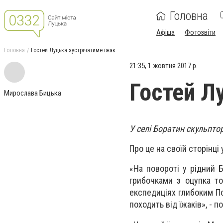
Головна
Афіша
Фотозвіти
Головна
Гостей Луцька зустрічатиме їжак
21:35, 1 жовтня 2017 р.
Гостей Л
Мирослава Бицька
У селі Боратин скульпто
Про це на своїй сторінці
«На повороті у рідний 
грибочками з оцупка то
експедиціях глибоким По
походить від їжаків», - 