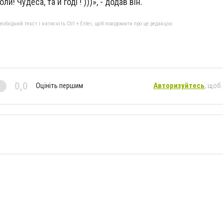
! Чудеса, та й годі ! )))», - додав він.
бхідний текст і натисніть Ctrl + Enter, щоб повідомити про це редакцію
0,0
Оцініть першим
Авторизуйтесь
, щоб