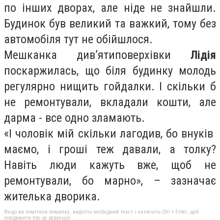
по інших дворах, але ніде не знайшли.
Будинок був великий та важкий, тому без
автомобіля тут не обійшлося.
Мешканка див’ятиповерхівки
Лідія
поскаржилась, що біля будинку молодь
регулярно нищить гойдалки. І скільки б
не ремонтували, вкладали кошти, але
дарма - все одно зламають.
«І чоловік мій скільки лагодив, бо внуків
маємо, і гроші теж давали, а толку?
Навіть люди кажуть вже, щоб не
ремонтували, бо марно», – зазначає
жителька дворика.
Якщо ви помітили помилку, виділіть необхідний текст і натисніть Ctrl + Enter, щоб
повідомити про це редакцію