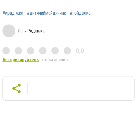
#крадіжка
#дитячиймайдянчик
#гойдалка
Лілія Радіцька
0,0
Авторизируйтесь
, чтобы оценить