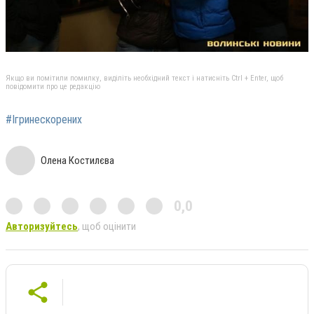
Якщо ви помітили помилку, виділіть необхідний текст і натисніть Ctrl + Enter, щоб
повідомити про це редакцію
#Ігринескорених
Олена Костилєва
0,0
Авторизуйтесь
, щоб оцінити