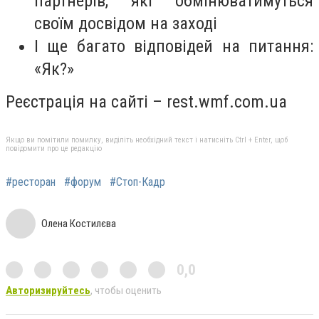
партнерів, які обмінюватимуться
своїм досвідом на заході
І ще багато відповідей на питання:
«Як?»
Реєстрація на сайті – rest.wmf.com.ua
Якщо ви помітили помилку, виділіть необхідний текст і натисніть Ctrl + Enter, щоб
повідомити про це редакцію
#ресторан
#форум
#Стоп-Кадр
Олена Костилєва
0,0
Авторизируйтесь
, чтобы оценить